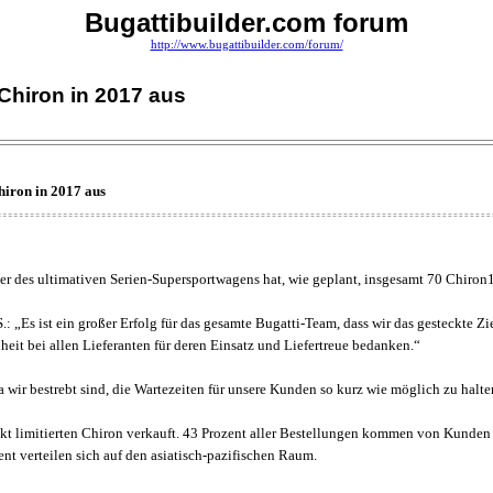
Bugattibuilder.com forum
http://www.bugattibuilder.com/forum/
0 Chiron in 2017 aus
Chiron in 2017 aus
teller des ultimativen Serien-Supersportwagens hat, wie geplant, insgesamt 70 Chiro
 „Es ist ein großer Erfolg für das gesamte Bugatti-Team, dass wir das gesteckte Zi
heit bei allen Lieferanten für deren Einsatz und Liefertreue bedanken.“
 wir bestrebt sind, die Wartezeiten für unsere Kunden so kurz wie möglich zu halte
trikt limitierten Chiron verkauft. 43 Prozent aller Bestellungen kommen von Kund
nt verteilen sich auf den asiatisch-pazifischen Raum.