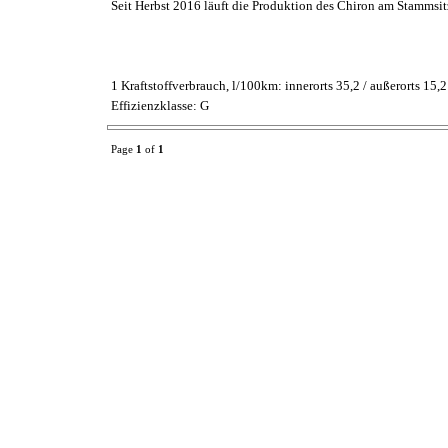
Seit Herbst 2016 läuft die Produktion des Chiron am Stammsit
1 Kraftstoffverbrauch, l/100km: innerorts 35,2 / außerorts 15
Effizienzklasse: G
Page
1
of
1