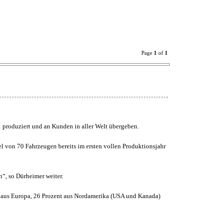
Page
1
of
1
n1 produziert und an Kunden in aller Welt übergeben.
el von 70 Fahrzeugen bereits im ersten vollen Produktionsjahr
n“, so Dürheimer weiter.
en aus Europa, 26 Prozent aus Nordamerika (USA und Kanada)