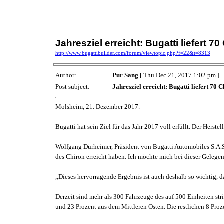
Jahresziel erreicht: Bugatti liefert 7
http://www.bugattibuilder.com/forum/viewtopic.php?f=22&t=8313
Author:
Pur Sang
[ Thu Dec 21, 2017 1:02 pm ]
Post subject:
Jahresziel erreicht: Bugatti liefert 70 
Molsheim, 21. Dezember 2017.
Bugatti hat sein Ziel für das Jahr 2017 voll erfüllt. Der Hers
Wolfgang Dürheimer, Präsident von Bugatti Automobiles S.A.S.:
des Chiron erreicht haben. Ich möchte mich bei dieser Gelegen
„Dieses hervorragende Ergebnis ist auch deshalb so wichtig, da
Derzeit sind mehr als 300 Fahrzeuge des auf 500 Einheiten s
und 23 Prozent aus dem Mittleren Osten. Die restlichen 8 Proze