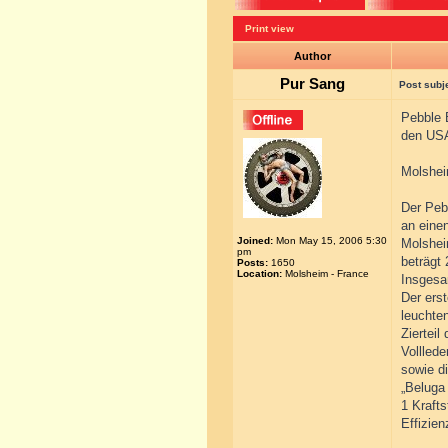
Print view
Author
Pur Sang
Post subj
Pebble 
den US
Molshei
Der Peb
an eine
Joined:
Mon May 15, 2006 5:30
Molshei
pm
beträgt 
Posts:
1650
Location:
Molsheim - France
Insgesam
Der ers
leuchte
Zierteil
Volllede
sowie di
„Beluga
1 Krafts
Effizie