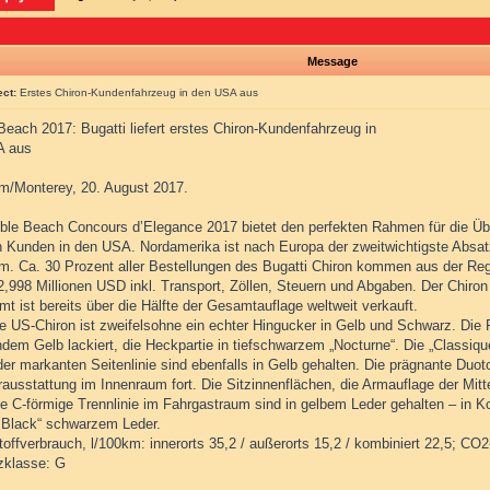
Message
ect:
Erstes Chiron-Kundenfahrzeug in den USA aus
Beach 2017: Bugatti liefert erstes Chiron-Kundenfahrzeug in
A aus
m/Monterey, 20. August 2017.
ble Beach Concours d’Elegance 2017 bietet den perfekten Rahmen für die Üb
n Kunden in den USA. Nordamerika ist nach Europa der zweitwichtigste Abs
m. Ca. 30 Prozent aller Bestellungen des Bugatti Chiron kommen aus der Reg
2,998 Millionen USD inkl. Transport, Zöllen, Steuern und Abgaben. Der Chiron i
t ist bereits über die Hälfte der Gesamtauflage weltweit verkauft.
te US-Chiron ist zweifelsohne ein echter Hingucker in Gelb und Schwarz. Die 
ndem Gelb lackiert, die Heckpartie in tiefschwarzem „Nocturne“. Die „Classiq
 der markanten Seitenlinie sind ebenfalls in Gelb gehalten. Die prägnante Duo
rausstattung im Innenraum fort. Die Sitzinnenflächen, die Armauflage der Mitt
e C-förmige Trennlinie im Fahrgastraum sind in gelbem Leder gehalten – in Ko
 Black“ schwarzem Leder.
toffverbrauch, l/100km: innerorts 35,2 / außerorts 15,2 / kombiniert 22,5; CO
nzklasse: G