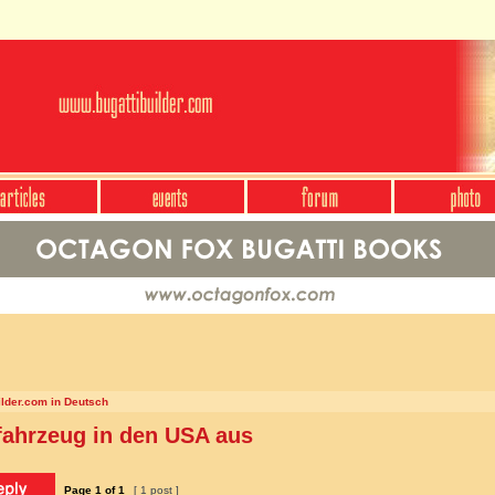
ilder.com in Deutsch
fahrzeug in den USA aus
Page
1
of
1
[ 1 post ]