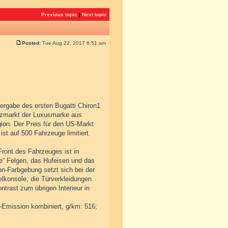
Previous topic
|
Next topic
Posted:
Tue Aug 22, 2017 6:51 am
ergabe des ersten Bugatti Chiron1
atzmarkt der Luxusmarke aus
ion. Der Preis für den US-Markt
st auf 500 Fahrzeuge limitiert.
Front des Fahrzeuges ist in
ue“ Felgen, das Hufeisen und das
ton-Farbgebung setzt sich bei der
elkonsole, die Türverkleidungen
ntrast zum übrigen Interieur in
2-Emission kombiniert, g/km: 516;