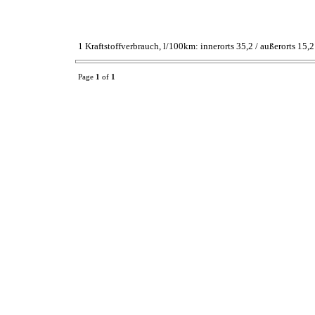
1 Kraftstoffverbrauch, l/100km: innerorts 35,2 / außerorts 15
Page
1
of
1