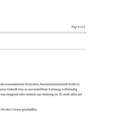
Page
1
of
1
der renommierten britischen Automobilzeitschrift heißt es:
enes Geheiß eine so unvorstellbare Leistung vollständig
marginal oder einfach nur irrsinnig ist. Er stellt alles auf
 für den Chiron geschaffen.