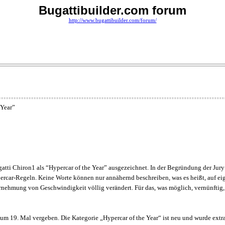
Bugattibuilder.com forum
http://www.bugattibuilder.com/forum/
 Year”
atti Chiron1 als “Hypercar of the Year” ausgezeichnet. In der Begründung der Jury 
ercar-Regeln. Keine Worte können nur annähernd beschreiben, was es heißt, auf eig
ehmung von Geschwindigkeit völlig verändert. Für das, was möglich, vernünftig, was 
zum 19. Mal vergeben. Die Kategorie „Hypercar of the Year“ ist neu und wurde extra