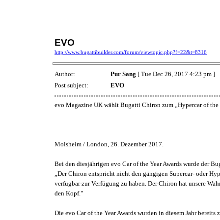
EVO
http://www.bugattibuilder.com/forum/viewtopic.php?f=22&t=8316
Author:
Pur Sang
[ Tue Dec 26, 2017 4:23 pm ]
Post subject:
EVO
evo Magazine UK wählt Bugatti Chiron zum „Hypercar of the
Molsheim / London, 26. Dezember 2017.
Bei den diesjährigen evo Car of the Year Awards wurde der Bug
„Der Chiron entspricht nicht den gängigen Supercar- oder Hyp
verfügbar zur Verfügung zu haben. Der Chiron hat unsere Wahrn
den Kopf."
Die evo Car of the Year Awards wurden in diesem Jahr bereits 