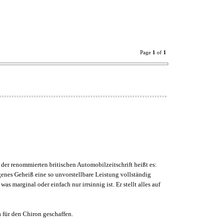
Page
1
of
1
der renommierten britischen Automobilzeitschrift heißt es:
enes Geheiß eine so unvorstellbare Leistung vollständig
marginal oder einfach nur irrsinnig ist. Er stellt alles auf
 für den Chiron geschaffen.