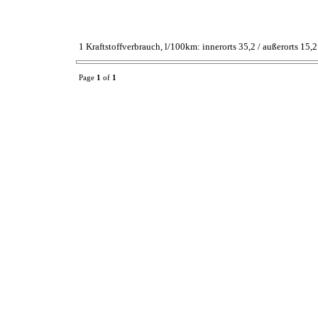
1 Kraftstoffverbrauch, l/100km: innerorts 35,2 / außerorts 15
Page
1
of
1