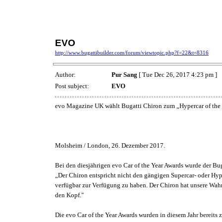
EVO
http://www.bugattibuilder.com/forum/viewtopic.php?f=22&t=8316
Author:
Pur Sang
[ Tue Dec 26, 2017 4:23 pm ]
Post subject:
EVO
evo Magazine UK wählt Bugatti Chiron zum „Hypercar of the
Molsheim / London, 26. Dezember 2017.
Bei den diesjährigen evo Car of the Year Awards wurde der Bug
„Der Chiron entspricht nicht den gängigen Supercar- oder Hyp
verfügbar zur Verfügung zu haben. Der Chiron hat unsere Wahrn
den Kopf."
Die evo Car of the Year Awards wurden in diesem Jahr bereits 