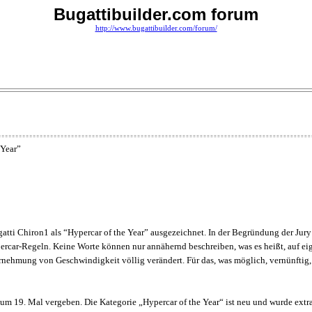
Bugattibuilder.com forum
http://www.bugattibuilder.com/forum/
 Year”
atti Chiron1 als “Hypercar of the Year” ausgezeichnet. In der Begründung der Jury 
ercar-Regeln. Keine Worte können nur annähernd beschreiben, was es heißt, auf eig
ehmung von Geschwindigkeit völlig verändert. Für das, was möglich, vernünftig, was 
zum 19. Mal vergeben. Die Kategorie „Hypercar of the Year“ ist neu und wurde extra