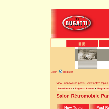
Login
Register
View unanswered posts
|
View active topics
Board index
»
Regional forums
»
Bugattibu
Salon Rétromobile Par