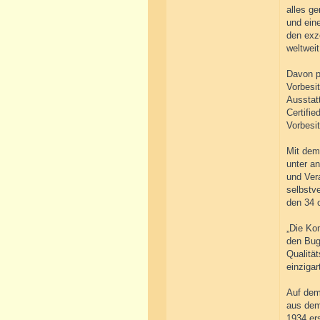
alles g
und eine
den exz
weltwei
Davon p
Vorbesi
Ausstatt
Certifie
Vorbesit
Mit dem
unter a
und Ver
selbstv
den 34 o
„Die Kom
den Bug
Qualitä
einzigar
Auf dem
aus dem
1934 er