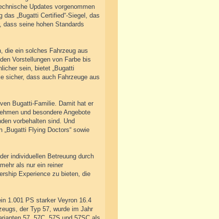
e technische Updates vorgenommen
das „Bugatti Certified“-Siegel, das
er, dass seine hohen Standards
, die ein solches Fahrzeug aus
 den Vorstellungen von Farbe bis
icher sein, bietet „Bugatti
arke sicher, dass auch Fahrzeuge aus
ven Bugatti-Familie. Damit hat er
zunehmen und besondere Angebote
nden vorbehalten sind. Und
 „Bugatti Flying Doctors“ sowie
 der individuellen Betreuung durch
ehr als nur ein reiner
ership Experience zu bieten, die
in 1.001 PS starker Veyron 16.4
zeugs, der Typ 57, wurde im Jahr
arianten 57, 57C, 57S und 57SC als