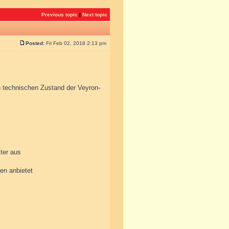
Previous topic
|
Next topic
Posted:
Fri Feb 02, 2018 2:13 pm
 technischen Zustand der Veyron-
iter aus
ren anbietet