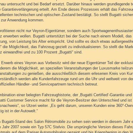
enau untersucht und bei Bedarf ersetzt. Darüber hinaus werden grundlegend
 Garantieverlängerung erteilt. Am Ende dieses Prozesses erhält das Fahrzeug 
ellenten technischen und optischen Zustand bestätigt. So stellt Bugatti sich
t zur Anwendung kommen.
rofitieren nicht nur Veyron-Eigentümer, sondern auch Sportwagenenthusiasten
tz erwerben wollen. Bugatti unterstützt bei der Suche nach einem Modell, das
ung, von Leistung bis Alter entspricht. Und sollte es doch etwas außergewöhnl
d“ die Möglichkeit, das Fahrzeug gezielt zu individualisieren. So stellt die M
z einwandfrei und zu 100 Prozent „Bugatti“ sind.
 Erwerb eines Veyron aus Vorbesitz wird der neue Eigentümer Teil der exklusi
nderem die Möglichkeit, an speziellen Veranstaltungen der Luxusmarke teil
anstaltungen zu genießen, die ausschließlich diesem erlesenen Kreis von Ku
erständlich werden alle Kundenfahrzeuge rund um die Uhr und weltweit von den
ffiziellen Händler- und Servicepartnern technisch betreut.
bination einer belegten Fahrzeughistorie, der ‚Bugatti Certified‘-Garantie und
atti Customer Service macht für die Veyron-Besitzer den Unterschied und ist m
tsnachweis“, so Utzeri weiter. „Es geht darum, unseren Kunden eine 360°-Own
tig ist in der Autowelt.“
 Bugatti-Stand des Salon Rétromobile zu sehen sein werden in diesem Jahr e
 Jahr 2007 sowie ein Typ 57C Stelvio. Die ursprüngliche Version dieses Fahr
stmals auf dem Pariser Automobilsalon gezeigt und bis Kriegsbeginn in den V