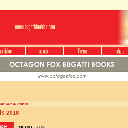
ilder.com in Deutsch
is 2018
Page
1
of
1
[ 1 post ]