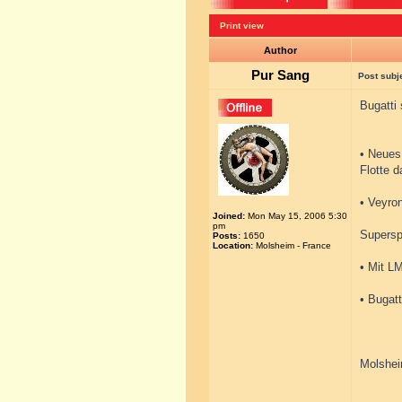
Print view
Author
Pur Sang
Post subj
Bugatti
• Neues
Flotte 
• Veyro
Joined:
Mon May 15, 2006 5:30
pm
Supersp
Posts:
1650
Location:
Molsheim - France
• Mit LM
• Bugatt
Molshei