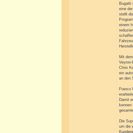
Bugatti 
eine de
stellt 
Program
einem h
reduzie
schaffen
Fahrzeu
Herstell
Mit dem
Veyron-
Chris K
ein aut
an den 
Franco 
erarbei
Damit er
kennen 
gesamte
Die Sup
um die 
Kundend