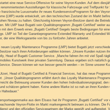
startet eine neue Service-Offensive für seine Veyron-Kunden. Auf dem diesjäh
r renommiertesten Ausstellungen für klassische Fahrzeuge und Treffpunkt fü
die französische Luxusmarke ihr neues KundenserviceProgramm für den Veyro
me (LMP) wurde entwickelt, um den technischen Zustand der im Markt befindl
ohen Niveau zu halten. Gleichzeitig können Veyron-Besitzer damit die Betri
ren. Mit LMP baut Bugatti sein Qualitätsprogramm „Bugatti Certified“ weiter a
 mit dem Erwerb eines „Bugatti Certified“-Siegels beste Bedingungen für eine
gs. LMP ist Teil der Garantieprogramme Extended Warranty und Extended Warr
er, der eine Werksgarantie von bis zu fünfzehn Jahren anbietet.
 neuen Loyalty Maintenance Programme (LMP) bietet Bugatti jetzt verschied
Besitzer nach ihren Anforderungen wählen können. „Unsere Kunden nutzen ihren
elly, Head of Bugatti Customer Service. „Manche fahren ihn mit viel Spaß täg
omobiles Kunstwerk ihrer privaten Sammlung. Daraus ergeben sich natürlich g
Service. Diesen können wir nun besser gerecht werden – im Sinne unserer Ku
Utzeri, Head of Bugatti Certified & Financial Services, hat das neue Prog
tet. „Unser Qualitätsprogramm erfährt durch das Loyalty Maintenance Program
reicht die Betreuung unserer Kunden den hohen Individualisierungsgrad, den s
und schätzen gelernt haben. Keine andere Marke ist so nah an ihren Kunden w
 Haltedauer.“
ersportwagenmarke aus dem Elsass hat ihr Programm „Bugatti Certified“ vor e
wachsende Veyron-Flotte im Markt markengerecht betreuen zu können. Die F
ienst und den offiziellen Servicepartnern der Marke geprüft und aufbereitet. 