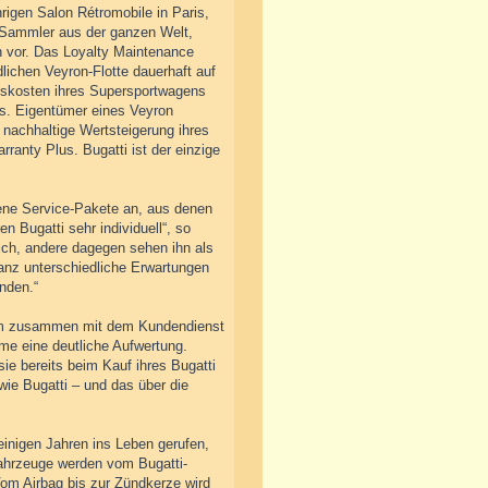
rigen Salon Rétromobile in Paris,
r Sammler aus der ganzen Welt,
n vor. Das Loyalty Maintenance
ichen Veyron-Flotte dauerhaft auf
ebskosten ihres Supersportwagens
us. Eigentümer eines Veyron
 nachhaltige Wertsteigerung ihres
anty Plus. Bugatti ist der einzige
ene Service-Pakete an, aus denen
 Bugatti sehr individuell“, so
lich, andere dagegen sehen ihn als
anz unterschiedliche Erwartungen
nden.“
ramm zusammen mit dem Kundendienst
me eine deutliche Aufwertung.
ie bereits beim Kauf ihres Bugatti
ie Bugatti – und das über die
inigen Jahren ins Leben gerufen,
ahrzeuge werden vom Bugatti-
Vom Airbag bis zur Zündkerze wird