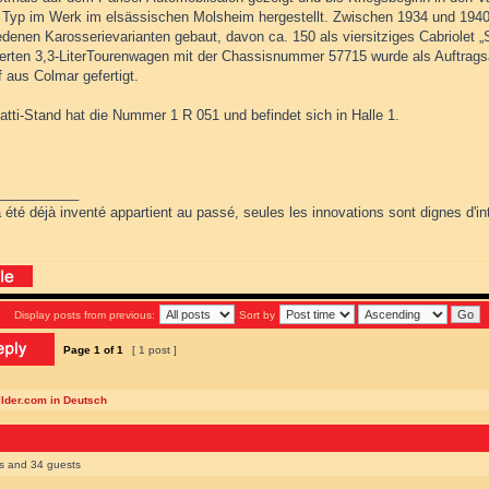
r Typ im Werk im elsässischen Molsheim hergestellt. Zwischen 1934 und 194
denen Karosserievarianten gebaut, davon ca. 150 als viersitziges Cabriolet „S
ierten 3,3-LiterTourenwagen mit der Chassisnummer 57715 wurde als Auftrags
 aus Colmar gefertigt.
atti-Stand hat die Nummer 1 R 051 und befindet sich in Halle 1.
___________
 été déjà inventé appartient au passé, seules les innovations sont dignes d'int
Display posts from previous:
Sort by
Page
1
of
1
[ 1 post ]
ilder.com in Deutsch
rs and 34 guests