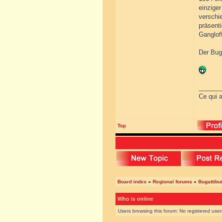
einzige
verschie
präsent
Gangloff
Der Bug
______
Ce qui a
Top
Board index
»
Regional forums
»
Bugattibu
Who is online
Users browsing this forum: No registered use