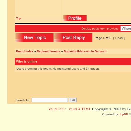
Top
Display posts from previous:
Page
1
of
1
[ 1 post ]
Board index
»
Regional forums
»
Bugattibuilder.com in Deutsch
Who is online
Users browsing this forum: No registered users and 34 guests
Search for:
Valid CSS
::
Valid XHTML
Copyright © 2007 by Bug
Powered by
phpBB
©