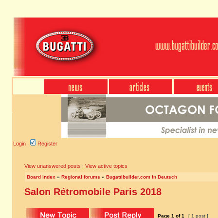
Login
Register
View unanswered posts
|
View active topics
Board index
»
Regional forums
»
Bugattibuilder.com in Deutsch
Salon Rétromobile Paris 2018
Page
1
of
1
[ 1 post ]