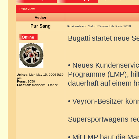
Print view
Author
Pur Sang
Post subject:
Salon Rétromobile Paris 2018
Bugatti startet neue 
• Neues Kundenservi
Programme (LMP), hilf
Joined:
Mon May 15, 2006 5:30
pm
dauerhaft auf einem h
Posts:
1650
Location:
Molsheim - France
• Veyron-Besitzer kön
Supersportwagens re
• Mit LMP baut die Ma