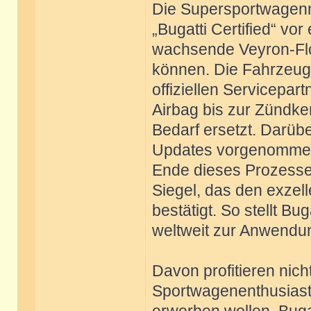
Die Supersportwagen
„Bugatti Certified“ vo
wachsende Veyron-Flo
können. Die Fahrzeug
offiziellen Servicepar
Airbag bis zur Zündke
Bedarf ersetzt. Darü
Updates vorgenommen 
Ende dieses Prozesses
Siegel, das den exzel
bestätigt. So stellt B
weltweit zur Anwend
Davon profitieren nic
Sportwagenenthusiaste