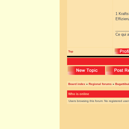
1 Krafts
Effizie
______
Ce qui a
Top
Board index
»
Regional forums
»
Bugattibu
Who is online
Users browsing this forum: No registered use