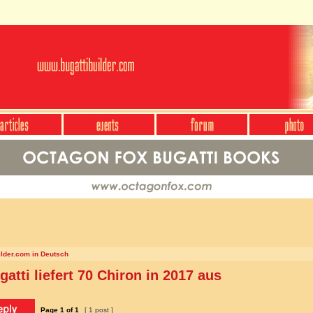
ilder.com in Deutsch
gatti liefert 70 Chiron in 2017 aus
Page
1
of
1
[ 1 post ]