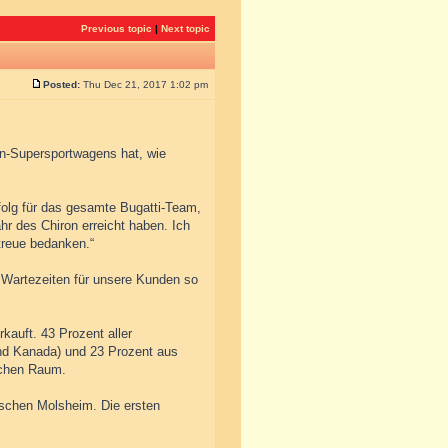
Previous topic
|
Next topic
Posted:
Thu Dec 21, 2017 1:02 pm
rien-Supersportwagens hat, wie
folg für das gesamte Bugatti-Team,
hr des Chiron erreicht haben. Ich
rtreue bedanken.“
e Wartezeiten für unsere Kunden so
rkauft. 43 Prozent aller
d Kanada) und 23 Prozent aus
ischen Raum.
ischen Molsheim. Die ersten