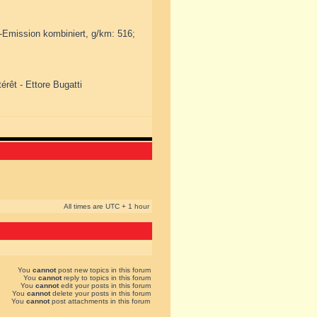
2-Emission kombiniert, g/km: 516;
érêt - Ettore Bugatti
All times are UTC + 1 hour
You
cannot
post new topics in this forum
You
cannot
reply to topics in this forum
You
cannot
edit your posts in this forum
You
cannot
delete your posts in this forum
You
cannot
post attachments in this forum