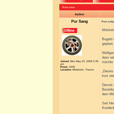
Print view
Author
Pur Sang
Post subj
Molshei
Bugatti 
geplant
Wolfgan
dass wir
Joined:
Mon May 15, 2006 5:30
möchte m
pm
Posts:
1650
Location:
Molsheim - France
„Dieses 
kurz wie
Derzeit 
Bestell
dem Mitt
Seit He
Kundenf