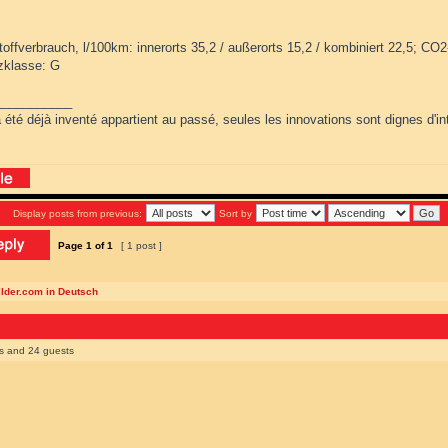
toffverbrauch, l/100km: innerorts 35,2 / außerorts 15,2 / kombiniert 22,5; CO
nzklasse: G
___________
 été déjà inventé appartient au passé, seules les innovations sont dignes d'int
Display posts from previous:
Sort by
Page
1
of
1
[ 1 post ]
ilder.com in Deutsch
rs and 24 guests