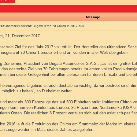
Message
ect:
Jahresziel erreicht: Bugatti liefert 70 Chiron in 2017 aus
m, 21. Dezember 2017.
hat sein Ziel für das Jahr 2017 voll erfüllt. Der Hersteller des ultimativen Se
, insgesamt 70 Chiron1 produziert und an Kunden in aller Welt übergeben.
g Dürheimer, Präsident von Bugatti Automobiles S.A.S.: „Es ist ein großer Er
 das gesteckte Ziel von 70 Fahrzeugen bereits im ersten vollen Produktionsja
ich bei dieser Gelegenheit bei allen Lieferanten für deren Einsatz und Liefe
hervorragende Ergebnis ist auch deshalb so wichtig, da wir bestrebt sind, di
 möglich zu halten“, so Dürheimer weiter.
sind mehr als 300 Fahrzeuge des auf 500 Einheiten strikt limitierten Chiron ve
ungen kommen von Kunden aus Europa, 26 Prozent aus Nordamerika (USA un
leren Osten. Die restlichen 8 Prozent verteilen sich auf den asiatisch-pazif
rbst 2016 läuft die Produktion des Chiron am Stammsitz der Marke im elsäss
ahrzeuge wurden im März dieses Jahres ausgeliefert.