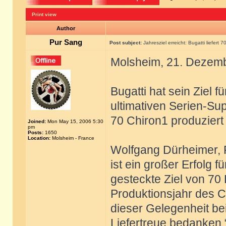
Print view
Author
Pur Sang
Post subject:
Jahresziel erreicht: Bugatti liefert 
Molsheim, 21. Dezem
Bugatti hat sein Ziel f
ultimativen Serien-Su
70 Chiron1 produziert
Joined:
Mon May 15, 2006 5:30
pm
Posts:
1650
Location:
Molsheim - France
Wolfgang Dürheimer, P
ist ein großer Erfolg 
gesteckte Ziel von 70
Produktionsjahr des C
dieser Gelegenheit bei
Liefertreue bedanken.