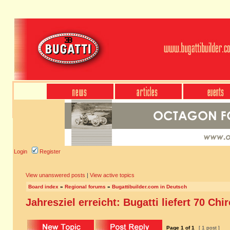
Login
Register
View unanswered posts
|
View active topics
Board index
»
Regional forums
»
Bugattibuilder.com in Deutsch
Jahresziel erreicht: Bugatti liefert 70 Chi
Page
1
of
1
[ 1 post ]