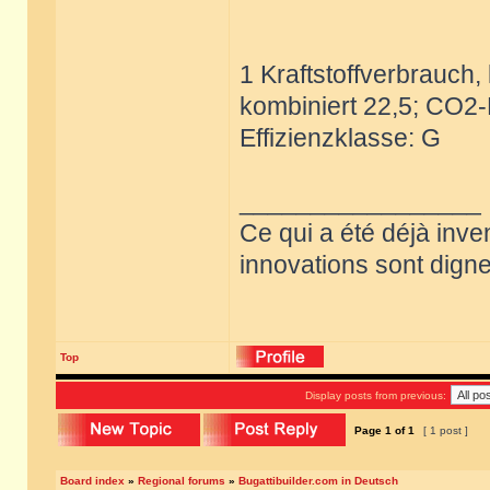
1 Kraftstoffverbrauch, 
kombiniert 22,5; CO2-
Effizienzklasse: G
_________________
Ce qui a été déjà inve
innovations sont dignes
Top
Display posts from previous:
Page
1
of
1
[ 1 post ]
Board index
»
Regional forums
»
Bugattibuilder.com in Deutsch