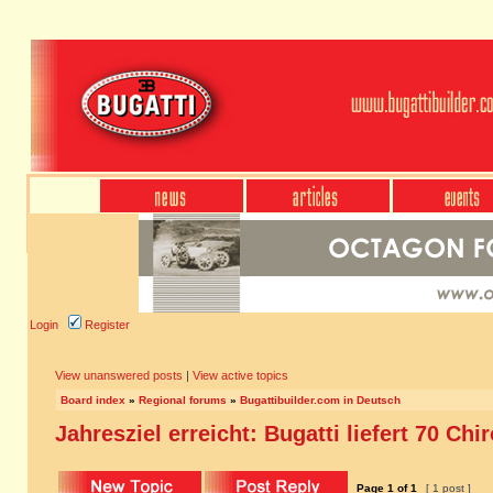
Login
Register
View unanswered posts
|
View active topics
Board index
»
Regional forums
»
Bugattibuilder.com in Deutsch
Jahresziel erreicht: Bugatti liefert 70 Chi
Page
1
of
1
[ 1 post ]