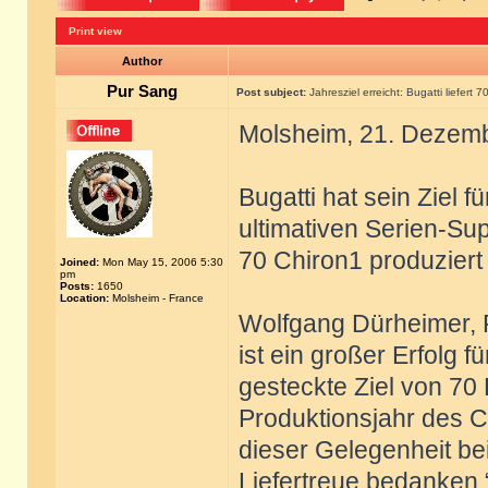
Print view
Author
Pur Sang
Post subject:
Jahresziel erreicht: Bugatti liefert 
Molsheim, 21. Dezem
Bugatti hat sein Ziel f
ultimativen Serien-Su
70 Chiron1 produziert
Joined:
Mon May 15, 2006 5:30
pm
Posts:
1650
Location:
Molsheim - France
Wolfgang Dürheimer, P
ist ein großer Erfolg 
gesteckte Ziel von 70
Produktionsjahr des C
dieser Gelegenheit bei
Liefertreue bedanken.