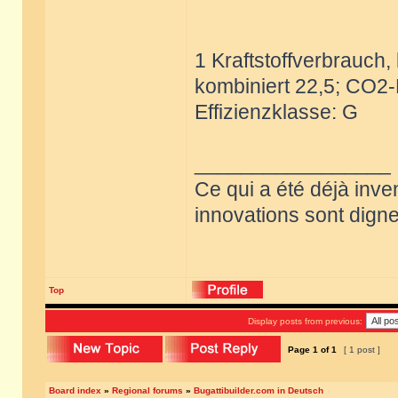
1 Kraftstoffverbrauch, 
kombiniert 22,5; CO2-
Effizienzklasse: G
_________________
Ce qui a été déjà inve
innovations sont dignes
Top
Display posts from previous:
Page
1
of
1
[ 1 post ]
Board index
»
Regional forums
»
Bugattibuilder.com in Deutsch