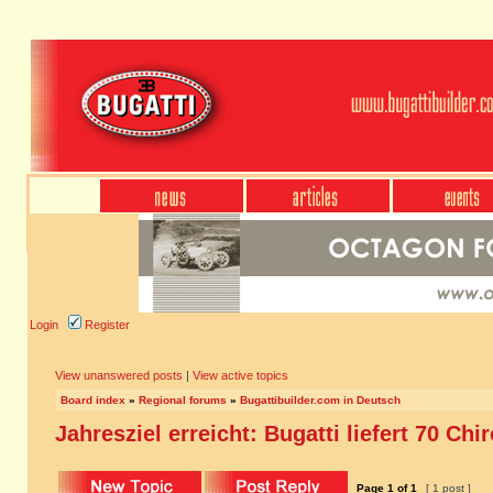
Login
Register
View unanswered posts
|
View active topics
Board index
»
Regional forums
»
Bugattibuilder.com in Deutsch
Jahresziel erreicht: Bugatti liefert 70 Chi
Page
1
of
1
[ 1 post ]