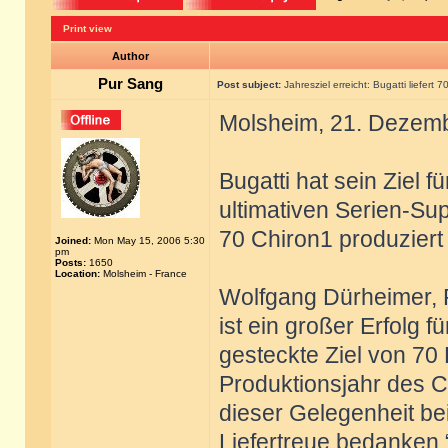
Print view
Author
Pur Sang
Post subject:
Jahresziel erreicht: Bugatti liefert 
Molsheim, 21. Dezem
Bugatti hat sein Ziel f
ultimativen Serien-Su
70 Chiron1 produziert
Joined:
Mon May 15, 2006 5:30
pm
Posts:
1650
Location:
Molsheim - France
Wolfgang Dürheimer, P
ist ein großer Erfolg 
gesteckte Ziel von 70
Produktionsjahr des C
dieser Gelegenheit bei
Liefertreue bedanken.