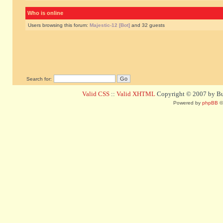
Who is online
Users browsing this forum:
Majestic-12 [Bot]
and 32 guests
Search for:
Valid CSS
::
Valid XHTML
Copyright © 2007 by Bug
Powered by
phpBB
©