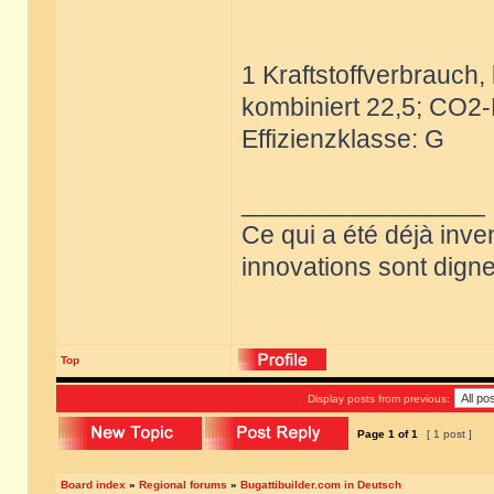
1 Kraftstoffverbrauch, 
kombiniert 22,5; CO2-
Effizienzklasse: G
_________________
Ce qui a été déjà inve
innovations sont dignes
Top
Display posts from previous:
Page
1
of
1
[ 1 post ]
Board index
»
Regional forums
»
Bugattibuilder.com in Deutsch