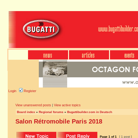
Login
Register
View unanswered posts
|
View active topics
Board index
»
Regional forums
»
Bugattibuilder.com in Deutsch
Salon Rétromobile Paris 2018
Page
1
of
1
[ 1 post ]