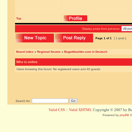
Top
Display posts from previous:
Page
1
of
1
[ 1 post ]
Board index
»
Regional forums
»
Bugattibuilder.com in Deutsch
Who is online
Users browsing this forum: No registered users and 40 guests
Search for:
Valid CSS
::
Valid XHTML
Copyright © 2007 by Bug
Powered by
phpBB
©