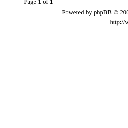
Page
1
of
1
Powered by phpBB © 200
http:/