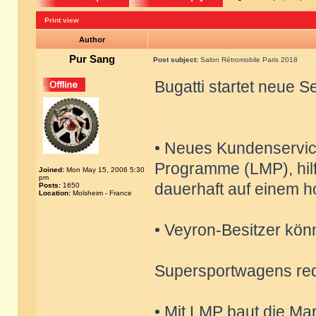
Print view
Author
Pur Sang
Post subject:
Salon Rétromobile Paris 2018
Bugatti startet neue 
• Neues Kundenservi
Programme (LMP), hilf
Joined:
Mon May 15, 2006 5:30
pm
dauerhaft auf einem h
Posts:
1650
Location:
Molsheim - France
• Veyron-Besitzer kön
Supersportwagens re
• Mit LMP baut die Ma