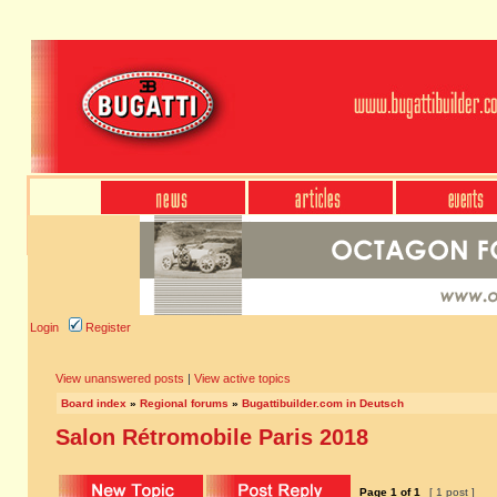
Login
Register
View unanswered posts
|
View active topics
Board index
»
Regional forums
»
Bugattibuilder.com in Deutsch
Salon Rétromobile Paris 2018
Page
1
of
1
[ 1 post ]