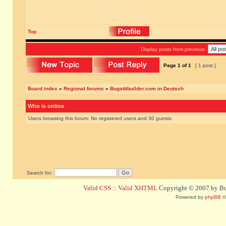
Top
Display posts from previous:
Page
1
of
1
[ 1 post ]
Board index
»
Regional forums
»
Bugattibuilder.com in Deutsch
Who is online
Users browsing this forum: No registered users and 30 guests
Search for:
Valid CSS
::
Valid XHTML
Copyright © 2007 by Bug
Powered by
phpBB
©