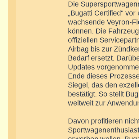
Die Supersportwagen
„Bugatti Certified“ vo
wachsende Veyron-Flo
können. Die Fahrzeug
offiziellen Servicepar
Airbag bis zur Zündke
Bedarf ersetzt. Darü
Updates vorgenommen 
Ende dieses Prozesses
Siegel, das den exzel
bestätigt. So stellt B
weltweit zur Anwend
Davon profitieren nic
Sportwagenenthusiaste