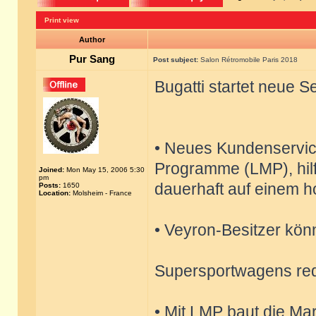
Print view
Author
Pur Sang
Post subject:
Salon Rétromobile Paris 2018
Bugatti startet neue 
• Neues Kundenservi
Programme (LMP), hilf
Joined:
Mon May 15, 2006 5:30
pm
dauerhaft auf einem h
Posts:
1650
Location:
Molsheim - France
• Veyron-Besitzer kön
Supersportwagens re
• Mit LMP baut die Ma