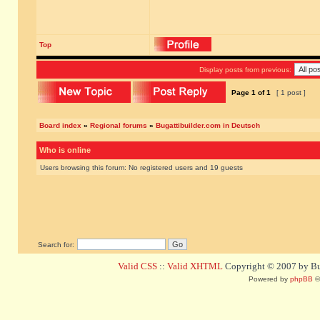
Top
Display posts from previous:
Page
1
of
1
[ 1 post ]
Board index
»
Regional forums
»
Bugattibuilder.com in Deutsch
Who is online
Users browsing this forum: No registered users and 19 guests
Search for:
Valid CSS
::
Valid XHTML
Copyright © 2007 by Bug
Powered by
phpBB
©