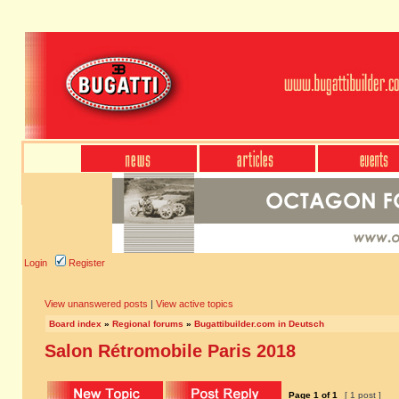
Login
Register
View unanswered posts
|
View active topics
Board index
»
Regional forums
»
Bugattibuilder.com in Deutsch
Salon Rétromobile Paris 2018
Page
1
of
1
[ 1 post ]