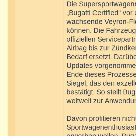
Die Supersportwagen
„Bugatti Certified“ vo
wachsende Veyron-Flo
können. Die Fahrzeug
offiziellen Servicepar
Airbag bis zur Zündke
Bedarf ersetzt. Darü
Updates vorgenommen 
Ende dieses Prozesses
Siegel, das den exzel
bestätigt. So stellt B
weltweit zur Anwend
Davon profitieren nic
Sportwagenenthusiaste