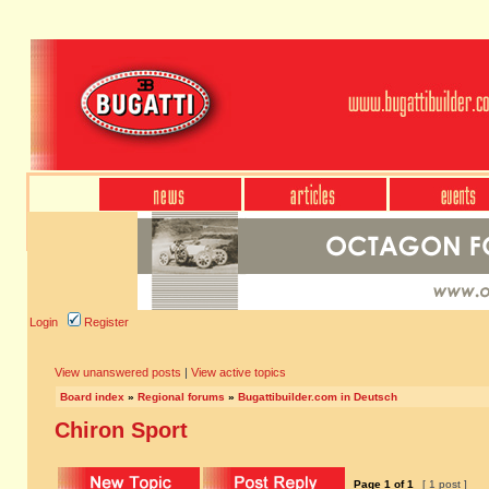
Login
Register
View unanswered posts
|
View active topics
Board index
»
Regional forums
»
Bugattibuilder.com in Deutsch
Chiron Sport
Page
1
of
1
[ 1 post ]