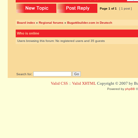
Page
1
of
1
[ 1 post ]
Board index
»
Regional forums
»
Bugattibuilder.com in Deutsch
Who is online
Users browsing this forum: No registered users and 35 guests
Search for:
Valid CSS
::
Valid XHTML
Copyright © 2007 by Bug
Powered by
phpBB
©