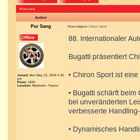
Print view
Author
Pur Sang
Post subject:
Chiron Sport
88. Internationaler A
Bugatti präsentiert Ch
• Chiron Sport ist ein
Joined:
Mon May 15, 2006 5:30
pm
Posts:
1650
Location:
Molsheim - France
• Bugatti schärft beim
bei unveränderten Lei
verbesserte Handling-
• Dynamisches Handli