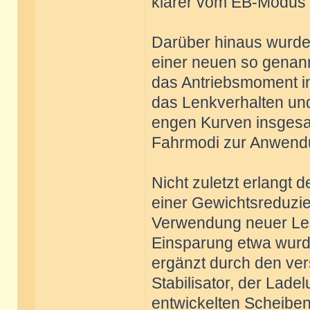
klarer vom EB-Modus u
Darüber hinaus wurde d
einer neuen so genann
das Antriebsmoment ind
das Lenkverhalten und
engen Kurven insgesam
Fahrmodi zur Anwend
Nicht zuletzt erlangt d
einer Gewichtsreduzie
Verwendung neuer Leic
Einsparung etwa wurde
ergänzt durch den ver
Stabilisator, der Lad
entwickelten Scheiben