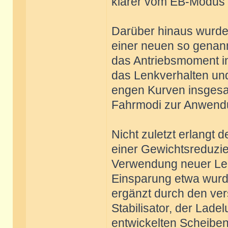
klarer vom EB-Modus u
Darüber hinaus wurde d
einer neuen so genann
das Antriebsmoment ind
das Lenkverhalten und
engen Kurven insgesam
Fahrmodi zur Anwend
Nicht zuletzt erlangt d
einer Gewichtsreduzie
Verwendung neuer Leic
Einsparung etwa wurde
ergänzt durch den ver
Stabilisator, der Lad
entwickelten Scheiben