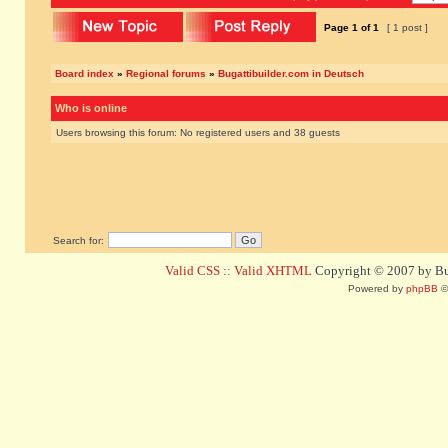
Page
1
of
1
[ 1 post ]
Board index
»
Regional forums
»
Bugattibuilder.com in Deutsch
Who is online
Users browsing this forum: No registered users and 38 guests
Search for:
Valid CSS
::
Valid XHTML
Copyright © 2007 by Bug
Powered by
phpBB
©