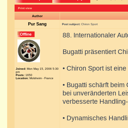
Print view
Author
Pur Sang
Post subject:
Chiron Sport
88. Internationaler A
Bugatti präsentiert Ch
• Chiron Sport ist ein
Joined:
Mon May 15, 2006 5:30
pm
Posts:
1650
Location:
Molsheim - France
• Bugatti schärft beim
bei unveränderten Lei
verbesserte Handling-
• Dynamisches Handli