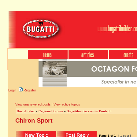
Login
Register
View unanswered posts
|
View active topics
Board index
»
Regional forums
»
Bugattibuilder.com in Deutsch
Chiron Sport
Page
1
of
1
[ 1 post ]