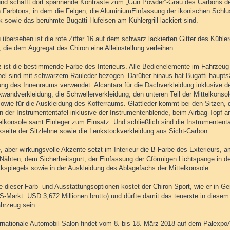
und schafft dort spannende Kontraste zum „Gun Powder“-Grau des Carbons d
n Farbtons, in dem die Felgen, die AluminiumEinfassung der ikonischen Schl
 sowie das berühmte Bugatti-Hufeisen am Kühlergrill lackiert sind.
 übersehen ist die rote Ziffer 16 auf dem schwarz lackierten Gitter des Kühler
, die dem Aggregat des Chiron eine Alleinstellung verleihen.
 ist die bestimmende Farbe des Interieurs. Alle Bedienelemente im Fahrzeug 
el sind mit schwarzem Rauleder bezogen. Darüber hinaus hat Bugatti hauptsäch
ung des Innenraums verwendet: Alcantara für die Dachverkleidung inklusive d
wandverkleidung, die Schwellerverkleidung, den unteren Teil der Mittelkonsol
sowie für die Auskleidung des Kofferraums. Glattleder kommt bei den Sitzen, d
an der Instrumententafel inklusive der Instrumentenblende, beim Airbag-Topf 
elkonsole samt Einleger zum Einsatz. Und schließlich sind die Instrumententa
kseite der Sitzlehne sowie die Lenkstockverkleidung aus Sicht-Carbon.
, aber wirkungsvolle Akzente setzt im Interieur die B-Farbe des Exterieurs, 
 Nähten, dem Sicherheitsgurt, der Einfassung der Cförmigen Lichtspange in de
kspiegels sowie in der Auskleidung des Ablagefachs der Mittelkonsole.
e dieser Farb- und Ausstattungsoptionen kostet der Chiron Sport, wie er in Ge
US-Markt: USD 3,672 Millionen brutto) und dürfte damit das teuerste in diesem
ahrzeug sein.
ernationale Automobil-Salon findet vom 8. bis 18. März 2018 auf dem PalexpoA