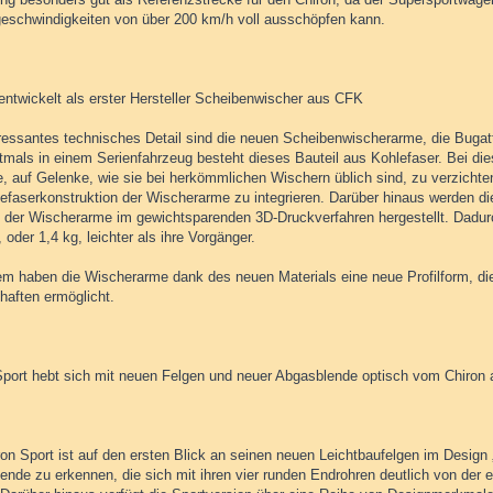
eschwindigkeiten von über 200 km/h voll ausschöpfen kann.
 entwickelt als erster Hersteller Scheibenwischer aus CFK
eressantes technisches Detail sind die neuen Scheibenwischerarme, die Bugatti
tmals in einem Serienfahrzeug besteht dieses Bauteil aus Kohlefaser. Bei die
e, auf Gelenke, wie sie bei herkömmlichen Wischern üblich sind, zu verzichte
lefaserkonstruktion der Wischerarme zu integrieren. Darüber hinaus werden 
e der Wischerarme im gewichtsparenden 3D-Druckverfahren hergestellt. Dadu
 oder 1,4 kg, leichter als ihre Vorgänger.
m haben die Wischerarme dank des neuen Materials eine neue Profilform, d
haften ermöglicht.
Sport hebt sich mit neuen Felgen und neuer Abgasblende optisch vom Chiron 
ron Sport ist auf den ersten Blick an seinen neuen Leichtbaufelgen im Design
ende zu erkennen, die sich mit ihren vier runden Endrohren deutlich von der