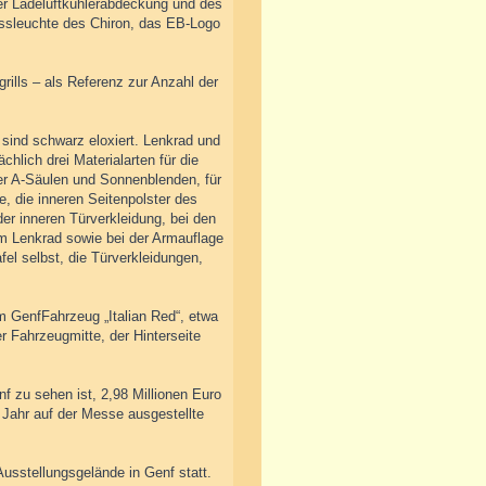
er Ladeluftkühlerabdeckung und des
ussleuchte des Chiron, das EB-Logo
grills – als Referenz zur Anzahl der
sind schwarz eloxiert. Lenkrad und
lich drei Materialarten für die
er A-Säulen und Sonnenblenden, für
e, die inneren Seitenpolster des
er inneren Türverkleidung, bei den
am Lenkrad sowie bei der Armauflage
fel selbst, die Türverkleidungen,
am GenfFahrzeug „Italian Red“, etwa
r Fahrzeugmitte, der Hinterseite
nf zu sehen ist, 2,98 Millionen Euro
 Jahr auf der Messe ausgestellte
usstellungsgelände in Genf statt.