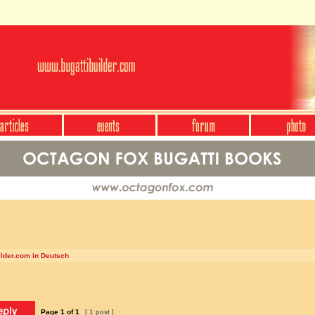
ilder.com in Deutsch
Page
1
of
1
[ 1 post ]