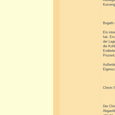
Kurveng
Bugatti
Ein int
hat. Ers
der Lag
die Koh
Endteil
Prozent,
Außerde
Eigensc
Chiron 
Der Chi
Abgasbl