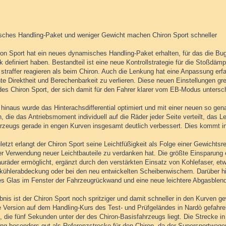
ches Handling-Paket und weniger Gewicht machen Chiron Sport schneller
on Sport hat ein neues dynamisches Handling-Paket erhalten, für das die Buga
 definiert haben. Bestandteil ist eine neue Kontrollstrategie für die Stoßdäm
 straffer reagieren als beim Chiron. Auch die Lenkung hat eine Anpassung erfa
te Direktheit und Berechenbarkeit zu verlieren. Diese neuen Einstellungen gre
es Chiron Sport, der sich damit für den Fahrer klarer vom EB-Modus untersch
 hinaus wurde das Hinterachsdifferential optimiert und mit einer neuen so ge
, die das Antriebsmoment individuell auf die Räder jeder Seite verteilt, das Le
rzeugs gerade in engen Kurven insgesamt deutlich verbessert. Dies kommt i
letzt erlangt der Chiron Sport seine Leichtfüßigkeit als Folge einer Gewicht
der Verwendung neuer Leichtbauteile zu verdanken hat. Die größte Einsparung
uräder ermöglicht, ergänzt durch den verstärkten Einsatz von Kohlefaser, etw
tkühlerabdeckung oder bei den neu entwickelten Scheibenwischern. Darüber hi
res Glas im Fenster der Fahrzeugrückwand und eine neue leichtere Abgasblen
nis ist der Chiron Sport noch spritziger und damit schneller in den Kurven g
e Version auf dem Handling-Kurs des Test- und Prüfgeländes in Nardò gefahre
t, die fünf Sekunden unter der des Chiron-Basisfahrzeugs liegt. Die Strecke in
ng besonders gut als Referenzstrecke für den Chiron, da der Supersportwagen 