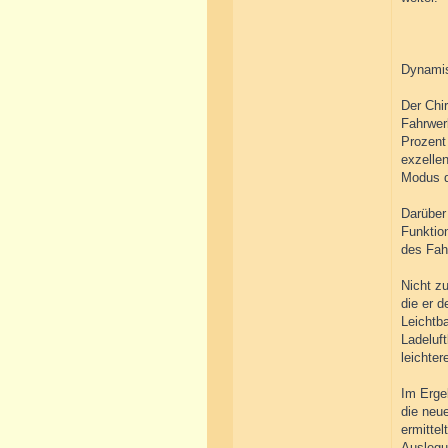
Dynamis
Der Chir
Fahrwerk
Prozent
exzellen
Modus d
Darüber
Funktion
des Fah
Nicht zu
die er 
Leichtba
Ladeluf
leichte
Im Ergeb
die neu
ermittel
Auslegu