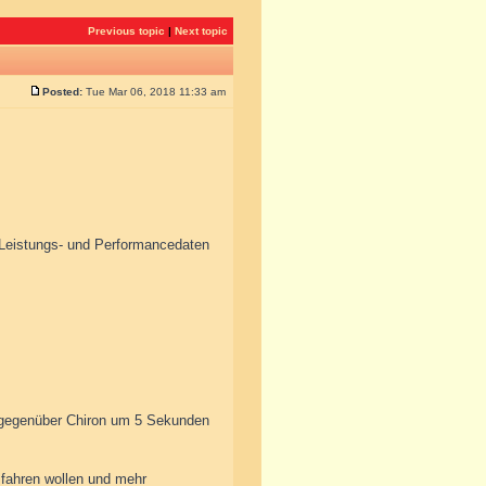
Previous topic
|
Next topic
Posted:
Tue Mar 06, 2018 11:33 am
n Leistungs- und Performancedaten
ò gegenüber Chiron um 5 Sekunden
r fahren wollen und mehr