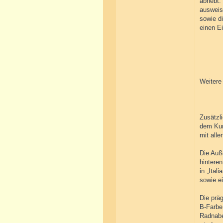
abhebt.
ausweis
sowie di
einen Ei
Weitere 
Zusätzl
dem Kun
mit alle
Die Auß
hintere
in „Ital
sowie e
Die präg
B-Farbe 
Radnabe