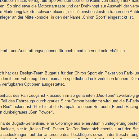
 Darüber hinaus verfügt die Sportversion über eine Reihe von Designmerkmalen
en. So sind etwa die Motorstarttaste und der Drehknopf zur Auswahl der ve
e Marketingplakette schwarz eloxiert, die Türeinstiegsleisten tragen den Aufdr
nleger an der Mittelkonsole, in den der Name „Chiron Sport“ eingestickt ist.
Farb- und Ausstattungsoptionen für noch sportlicheren Look erhältlich
ich hat das Design-Team Bugattis für den Chiron Sport ein Paket von Farb- un
den ihrem Fahrzeug den maximalen sportlichen Look verleihen können. Der in
n verfügbaren Optionen ausgestattet.
enhaut des Fahrzeugs ist klassisch im so genannten „Duo-Tone“ zweifarbig g
n Teil des Fahrzeugs durch graues Sicht-Carbon bestimmt wird und die B-Far
ian Red“ lackiert ist. Hier bietet die Farbpalette neben Rot auch „French Racing
in dunkelgraues „Gun Powder“.
nante Bugatti-Seitenlinie, eine C-förmige aus einer Aluminiumlegierung bestehe
lackiert, hier in „Italian Red“. Dieser Rot-Ton findet sich ebenfalls auf den 
nabdeckungen, auf der Unterseite des Heckflügels sowie in der Beschriftung