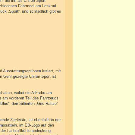
, die ihn als Chiron Sport
rschiedenen Fahrmodi am Lenkrad
uck „Sport“, und schließlich gibt es
d Ausstattungsoptionen kreiert, mit
 Genf gezeigte Chiron Sport ist
ehalten, wobei die A-Farbe am
be am vorderen Teil des Fahrzeugs
 Blue“, den Silberton „Gris Rafale“
nde Zierleiste, ist ebenfalls in der
Bremssätteln, im EB-Logo auf den
 der Ladeluftkühlerabdeckung