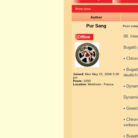
Print view
Author
Pur Sang
Post subj
88. Inte
Bugatti 
• Chiron
• Bugat
Joined:
Mon May 15, 2006 5:30
deutlic
pm
Posts:
1650
Location:
Molsheim - France
• Dynam
Dynamic
• Gewic
• Chiro
verbess
• Bugatt