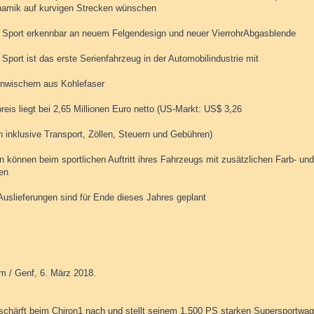
amik auf kurvigen Strecken wünschen
n Sport erkennbar an neuem Felgendesign und neuer VierrohrAbgasblende
 Sport ist das erste Serienfahrzeug in der Automobilindustrie mit
nwischern aus Kohlefaser
reis liegt bei 2,65 Millionen Euro netto (US-Markt: US$ 3,26
n inklusive Transport, Zöllen, Steuern und Gebühren)
 können beim sportlichen Auftritt ihres Fahrzeugs mit zusätzlichen Farb- und
en
 Auslieferungen sind für Ende dieses Jahres geplant
m / Genf, 6. März 2018.
 schärft beim Chiron1 nach und stellt seinem 1.500 PS starken Supersportwa