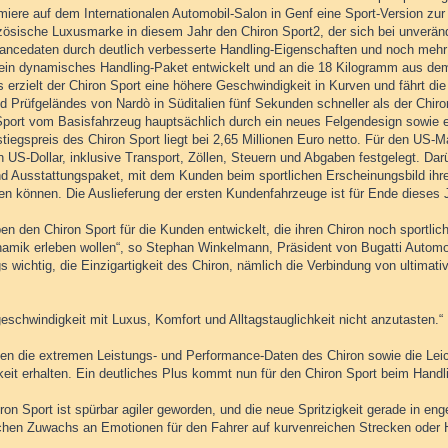
iere auf dem Internationalen Automobil-Salon in Genf eine Sport-Version zur S
nzösische Luxusmarke in diesem Jahr den Chiron Sport2, der sich bei unverän
ancedaten durch deutlich verbesserte Handling-Eigenschaften und noch mehr A
 ein dynamisches Handling-Paket entwickelt und an die 18 Kilogramm aus 
s erzielt der Chiron Sport eine höhere Geschwindigkeit in Kurven und fährt d
d Prüfgeländes von Nardò in Süditalien fünf Sekunden schneller als der Chiro
Sport vom Basisfahrzeug hauptsächlich durch ein neues Felgendesign sowie e
tiegspreis des Chiron Sport liegt bei 2,65 Millionen Euro netto. Für den US-M
n US-Dollar, inklusive Transport, Zöllen, Steuern und Abgaben festgelegt. Dar
nd Ausstattungspaket, mit dem Kunden beim sportlichen Erscheinungsbild ihres
en können. Die Auslieferung der ersten Kundenfahrzeuge ist für Ende dieses 
en den Chiron Sport für die Kunden entwickelt, die ihren Chiron noch sportlic
amik erleben wollen“, so Stephan Winkelmann, Präsident von Bugatti Automo
gs wichtig, die Einzigartigkeit des Chiron, nämlich die Verbindung von ultima
eschwindigkeit mit Luxus, Komfort und Alltagstauglichkeit nicht anzutasten.“
ben die extremen Leistungs- und Performance-Daten des Chiron sowie die Leich
keit erhalten. Ein deutliches Plus kommt nun für den Chiron Sport beim Handl
ron Sport ist spürbar agiler geworden, und die neue Spritzigkeit gerade in en
ichen Zuwachs an Emotionen für den Fahrer auf kurvenreichen Strecken oder