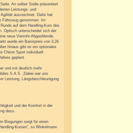
eite. An selber Stelle präsentiert
derten Leistungs- und
gilität auszeichnet. Dafür hat
dem Fahrzeug genommen. Im
ie Runde auf dem Handling-Kurs des
n. Optisch unterscheidet sich der
ine neue Vierrohr-Abgasblende.
arkt wurde ein Basispreis von 3,26
über hinaus gibt es ein optionales
 Chiron Sport individuell
Jahres geplant.
her und mit deutlich mehr
biles S.A.S. „Dabei war uns
tiver Leistung, Längsbeschleunigung
tigkeit und der Komfort in der
ing dazu.
gen Biegungen sorgt für einen
 Handling-Kursen“, so Winkelmann