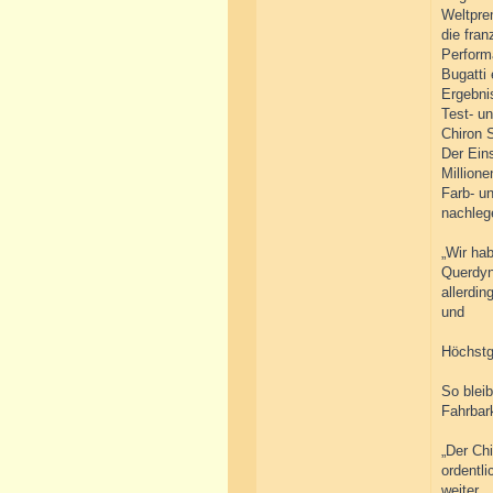
Weltprem
die fra
Perform
Bugatti
Ergebni
Test- un
Chiron 
Der Eins
Millione
Farb- u
nachleg
„Wir hab
Querdyn
allerdin
und
Höchstg
So blei
Fahrbar
„Der Chi
ordentl
weiter.