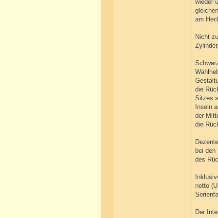
wieder 
gleiche
am Heck
Nicht zu
Zylinder
Schwarz
Wählheb
Gestalt
die Rück
Sitzes 
Inseln 
der Mitt
die Rüc
Dezente
bei den
des Rüc
Inklusiv
netto (
Serienf
Der Int