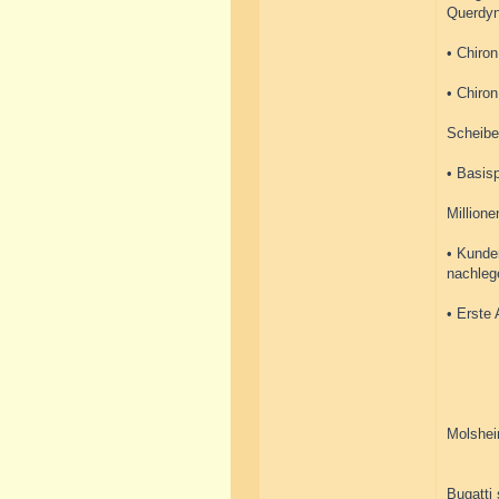
Querdyn
• Chiro
• Chiron
Scheibe
• Basisp
Millione
• Kunden
nachleg
• Erste
Molshei
Bugatti