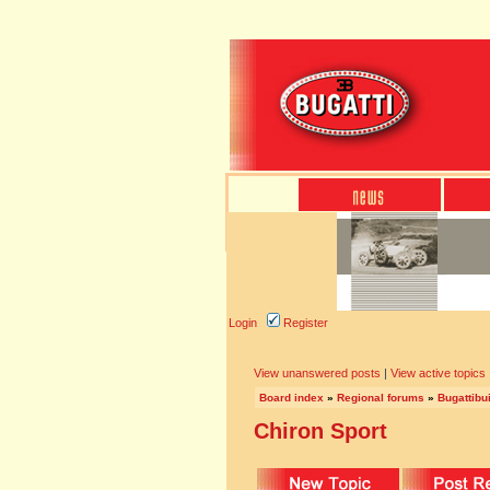
Login
Register
View unanswered posts
|
View active topics
Board index
»
Regional forums
»
Bugattibu
Chiron Sport