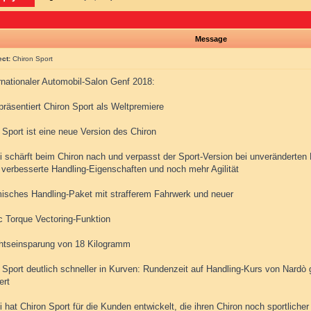
Message
ect:
Chiron Sport
rnationaler Automobil-Salon Genf 2018:
präsentiert Chiron Sport als Weltpremiere
 Sport ist eine neue Version des Chiron
ti schärft beim Chiron nach und verpasst der Sport-Version bei unveränderte
h verbesserte Handling-Eigenschaften und noch mehr Agilität
isches Handling-Paket mit strafferem Fahrwerk und neuer
 Torque Vectoring-Funktion
htseinsparung von 18 Kilogramm
n Sport deutlich schneller in Kurven: Rundenzeit auf Handling-Kurs von Nard
ert
i hat Chiron Sport für die Kunden entwickelt, die ihren Chiron noch sportliche