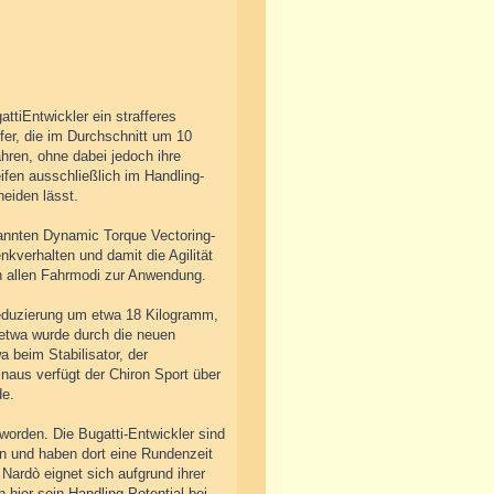
ttiEntwickler ein strafferes
pfer, die im Durchschnitt um 10
hren, ohne dabei jedoch ihre
ifen ausschließlich im Handling-
eiden lässt.
nannten Dynamic Torque Vectoring-
nkverhalten und damit die Agilität
n allen Fahrmodi zur Anwendung.
sreduzierung um etwa 18 Kilogramm,
 etwa wurde durch die neuen
a beim Stabilisator, der
naus verfügt der Chiron Sport über
de.
eworden. Die Bugatti-Entwickler sind
n und haben dort eine Rundenzeit
 Nardò eignet sich aufgrund ihrer
hier sein Handling-Potential bei