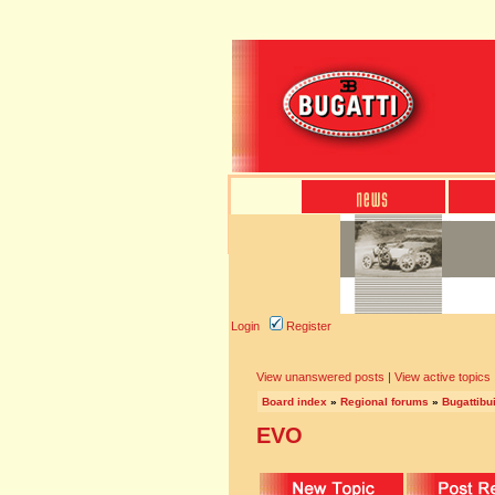
Login
Register
View unanswered posts
|
View active topics
Board index
»
Regional forums
»
Bugattibu
EVO