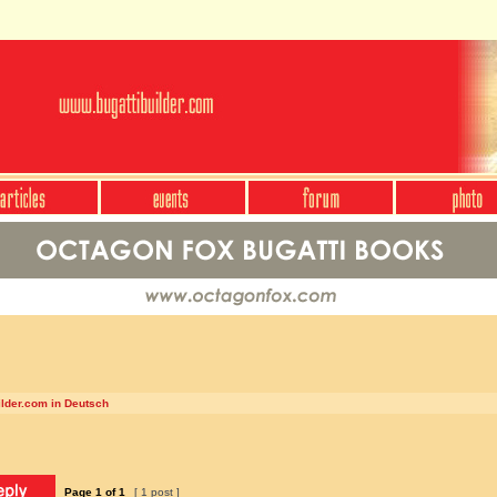
ilder.com in Deutsch
Page
1
of
1
[ 1 post ]