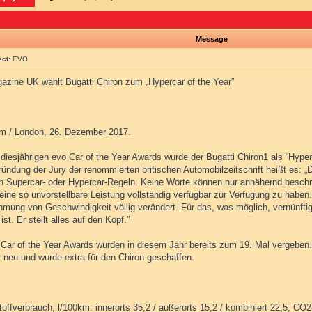
Message
ect:
EVO
azine UK wählt Bugatti Chiron zum „Hypercar of the Year”
m / London, 26. Dezember 2017.
diesjährigen evo Car of the Year Awards wurde der Bugatti Chiron1 als “Hyper
ündung der Jury der renommierten britischen Automobilzeitschrift heißt es: „D
n Supercar- oder Hypercar-Regeln. Keine Worte können nur annähernd beschre
eine so unvorstellbare Leistung vollständig verfügbar zur Verfügung zu haben
mung von Geschwindigkeit völlig verändert. Für das, was möglich, vernünftig
 ist. Er stellt alles auf den Kopf."
 Car of the Year Awards wurden in diesem Jahr bereits zum 19. Mal vergeben.
t neu und wurde extra für den Chiron geschaffen.
toffverbrauch, l/100km: innerorts 35,2 / außerorts 15,2 / kombiniert 22,5; CO