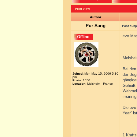
Print view
Author
Pur Sang
Post subj
evo Mag
Molshei
Bei den 
Joined:
Mon May 15, 2006 5:30
der Begr
pm
gängige
Posts:
1650
Location:
Molsheim - France
Geheiß 
Wahrneh
irrsinnig
Die evo
Year“ is
1 Krafts