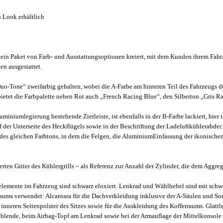
n Look erhältlich
t ein Paket von Farb- und Ausstattungsoptionen kreiert, mit dem Kunden ihrem Fa
en ausgestattet.
Duo-Tone“ zweifarbig gehalten, wobei die A-Farbe am hinteren Teil des Fahrzeugs 
er bietet die Farbpalette neben Rot auch „French Racing Blue“, den Silberton „Gris
miniumlegierung bestehende Zierleiste, ist ebenfalls in der B-Farbe lackiert, hier i
er Unterseite des Heckflügels sowie in der Beschriftung der Ladeluftkühlerabde
es gleichen Farbtons, in dem die Felgen, die AluminiumEinfassung der ikonische
erten Gitter des Kühlergrills – als Referenz zur Anzahl der Zylinder, die dem Aggre
enelemente im Fahrzeug sind schwarz eloxiert. Lenkrad und Wählhebel sind mit sch
nraums verwendet: Alcantara für die Dachverkleidung inklusive der A-Säulen und 
 inneren Seitenpolster des Sitzes sowie für die Auskleidung des Kofferraums. Glatt
enblende, beim Airbag-Topf am Lenkrad sowie bei der Armauflage der Mittelkonsole 