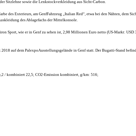
e der Sitzlehne sowie die Lenkstockverkleidung aus Sicht-Carbon.
Farbe des Exterieurs, am GenfFahrzeug „Italian Red“, etwa bei den Nähten, dem Sic
 Auskleidung des Ablagefachs der Mittelkonsole.
iron Sport, wie er in Genf zu sehen ist, 2,98 Millionen Euro netto (US-Markt: USD 3
 2018 auf dem PalexpoAusstellungsgelände in Genf statt. Der Bugatti-Stand befinde
 15,2 / kombiniert 22,5; CO2-Emission kombiniert, g/km: 516;