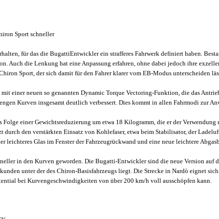
ron Sport schneller
lten, für das die BugattiEntwickler ein strafferes Fahrwerk definiert haben. Bestan
ron. Auch die Lenkung hat eine Anpassung erfahren, ohne dabei jedoch ihre exzelle
hiron Sport, der sich damit für den Fahrer klarer vom EB-Modus unterscheiden läs
 mit einer neuen so genannten Dynamic Torque Vectoring-Funktion, die das Antriebs
n engen Kurven insgesamt deutlich verbessert. Dies kommt in allen Fahrmodi zur A
 als Folge einer Gewichtsreduzierung um etwa 18 Kilogramm, die er der Verwendung 
t durch den verstärkten Einsatz von Kohlefaser, etwa beim Stabilisator, der Ladel
er leichteres Glas im Fenster der Fahrzeugrückwand und eine neue leichtere Abgas
chneller in den Kurven geworden. Die Bugatti-Entwickler sind die neue Version auf
ekunden unter der des Chiron-Basisfahrzeugs liegt. Die Strecke in Nardò eignet sic
otential bei Kurvengeschwindigkeiten von über 200 km/h voll ausschöpfen kann.