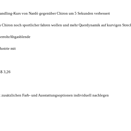
 Handling-Kurs von Nardò gegenüber Chiron um 5 Sekunden verbessert
ren Chiron noch sportlicher fahren wollen und mehr Querdynamik auf kurvigen Str
ierrohrAbgasblende
dustrie mit
S$ 3,26
t zusätzlichen Farb- und Ausstattungsoptionen individuell nachlegen