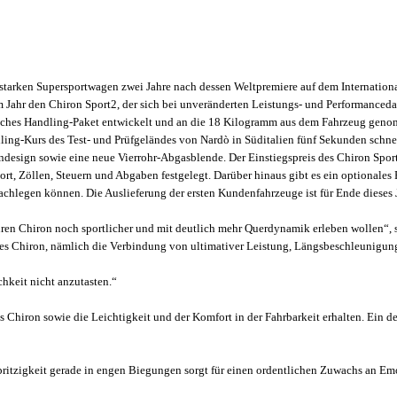
 starken Supersportwagen zwei Jahre nach dessen Weltpremiere auf dem Internationa
sem Jahr den Chiron Sport2, der sich bei unveränderten Leistungs- und Performance
isches Handling-Paket entwickelt und an die 18 Kilogramm aus dem Fahrzeug genom
ng-Kurs des Test- und Prüfgeländes von Nardò in Süditalien fünf Sekunden schnell
design sowie eine neue Vierrohr-Abgasblende. Der Einstiegspreis des Chiron Sport
port, Zöllen, Steuern und Abgaben festgelegt. Darüber hinaus gibt es ein optional
achlegen können. Die Auslieferung der ersten Kundenfahrzeuge ist für Ende dieses 
ihren Chiron noch sportlicher und mit deutlich mehr Querdynamik erleben wollen“
t des Chiron, nämlich die Verbindung von ultimativer Leistung, Längsbeschleunigu
hkeit nicht anzutasten.“
 Chiron sowie die Leichtigkeit und der Komfort in der Fahrbarkeit erhalten. Ein 
Spritzigkeit gerade in engen Biegungen sorgt für einen ordentlichen Zuwachs an Em