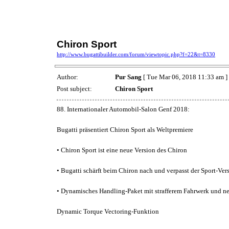
Chiron Sport
http://www.bugattibuilder.com/forum/viewtopic.php?f=22&t=8330
Author:
Pur Sang
[ Tue Mar 06, 2018 11:33 am ]
Post subject:
Chiron Sport
88. Internationaler Automobil-Salon Genf 2018:
Bugatti präsentiert Chiron Sport als Weltpremiere
• Chiron Sport ist eine neue Version des Chiron
• Bugatti schärft beim Chiron nach und verpasst der Sport-Ve
• Dynamisches Handling-Paket mit strafferem Fahrwerk und n
Dynamic Torque Vectoring-Funktion