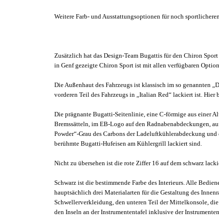
Weitere Farb- und Ausstattungsoptionen für noch sportlichere
Zusätzlich hat das Design-Team Bugattis für den Chiron Spor
in Genf gezeigte Chiron Sport ist mit allen verfügbaren Option
Die Außenhaut des Fahrzeugs ist klassisch im so genannten „
vorderen Teil des Fahrzeugs in „Italian Red“ lackiert ist. Hi
Die prägnante Bugatti-Seitenlinie, eine C-förmige aus einer Alu
Bremssätteln, im EB-Logo auf den Radnabenabdeckungen, auf d
Powder“-Grau des Carbons der Ladeluftkühlerabdeckung und d
berühmte Bugatti-Hufeisen am Kühlergrill lackiert sind.
Nicht zu übersehen ist die rote Ziffer 16 auf dem schwarz lacki
Schwarz ist die bestimmende Farbe des Interieurs. Alle Bedi
hauptsächlich drei Materialarten für die Gestaltung des Inne
Schwellerverkleidung, den unteren Teil der Mittelkonsole, die
den Inseln an der Instrumententafel inklusive der Instrument