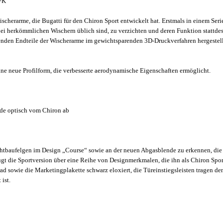
CFK
scherarme, die Bugatti für den Chiron Sport entwickelt hat. Erstmals in einem Serie
 bei herkömmlichen Wischern üblich sind, zu verzichten und deren Funktion stattde
enden Endteile der Wischerarme im gewichtsparenden 3D-Druckverfahren hergestell
e neue Profilform, die verbesserte aerodynamische Eigenschaften ermöglicht.
nde optisch vom Chiron ab
ichtbaufelgen im Design „Course“ sowie an der neuen Abgasblende zu erkennen, die 
t die Sportversion über eine Reihe von Designmerkmalen, die ihn als Chiron Sport
sowie die Marketingplakette schwarz eloxiert, die Türeinstiegsleisten tragen den 
ist.