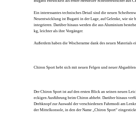
Bugatti entwickelt als erster Hersteller Scheibenwischer aus 
Ein interessantes technisches Detail sind die neuen Scheibenwi
Neuentwicklung ist Bugatti in der Lage, auf Gelenke, wie sie
integrieren. Darüber hinaus werden die aus Aluminium besteh
kg, leichter als ihre Vorgänger.
Außerdem haben die Wischerarme dank des neuen Materials ein
Chiron Sport hebt sich mit neuen Felgen und neuer Abgasble
Der Chiron Sport ist auf den ersten Blick an seinen neuen Le
eckigen Ausführung beim Chiron abhebt. Darüber hinaus verfüg
Drehknopf zur Auswahl der verschiedenen Fahrmodi am Lenkrad 
der Mittelkonsole, in den der Name „Chiron Sport“ eingestickt 