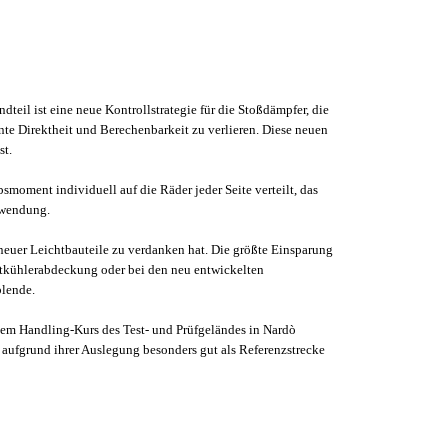
dteil ist eine neue Kontrollstrategie für die Stoßdämpfer, die
nte Direktheit und Berechenbarkeit zu verlieren. Diese neuen
st.
moment individuell auf die Räder jeder Seite verteilt, das
nwendung.
neuer Leichtbauteile zu verdanken hat. Die größte Einsparung
uftkühlerabdeckung oder bei den neu entwickelten
blende.
 dem Handling-Kurs des Test- und Prüfgeländes in Nardò
h aufgrund ihrer Auslegung besonders gut als Referenzstrecke