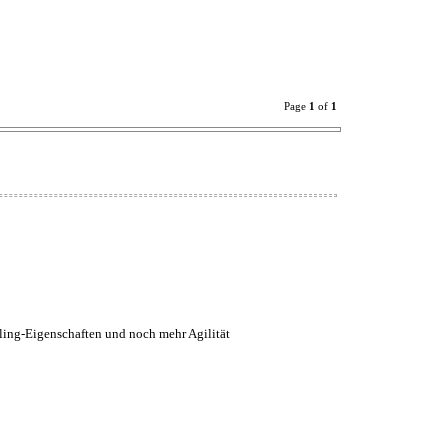
Page
1
of
1
dling-Eigenschaften und noch mehr Agilität