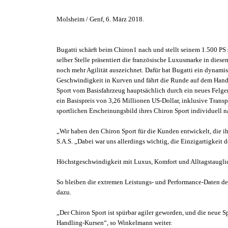
Molsheim / Genf, 6. März 2018.
Bugatti schärft beim Chiron1 nach und stellt seinem 1.500 PS
selber Stelle präsentiert die französische Luxusmarke in die
noch mehr Agilität auszeichnet. Dafür hat Bugatti ein dynam
Geschwindigkeit in Kurven und fährt die Runde auf dem Handli
Sport vom Basisfahrzeug hauptsächlich durch ein neues Felgen
ein Basispreis von 3,26 Millionen US-Dollar, inklusive Trans
sportlichen Erscheinungsbild ihres Chiron Sport individuell n
„Wir haben den Chiron Sport für die Kunden entwickelt, die 
S.A.S. „Dabei war uns allerdings wichtig, die Einzigartigkei
Höchstgeschwindigkeit mit Luxus, Komfort und Alltagstauglic
So bleiben die extremen Leistungs- und Performance-Daten des
dazu.
„Der Chiron Sport ist spürbar agiler geworden, und die neue 
Handling-Kursen“, so Winkelmann weiter.