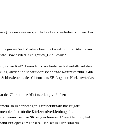
hrzeug den maximalen sportlichen Look verleihen können. Der
durch graues Sicht-Carbon bestimmt wird und die B-Farbe am
 Rafale“ sowie ein dunkelgraues „Gun Powder“.
n „Italian Red“. Dieser Rot-Ton findet sich ebenfalls auf den
ckung wieder und schafft dort spannende Kontraste zum „Gun
n Schlussleuchte des Chiron, das EB-Logo am Heck sowie das
gat des Chiron eine Alleinstellung verleihen.
warzem Rauleder bezogen. Darüber hinaus hat Bugatti
Sonnenblenden, für die Rückwandverkleidung, die
leder kommt bei den Sitzen, der inneren Türverkleidung, bei
samt Einleger zum Einsatz. Und schließlich sind die