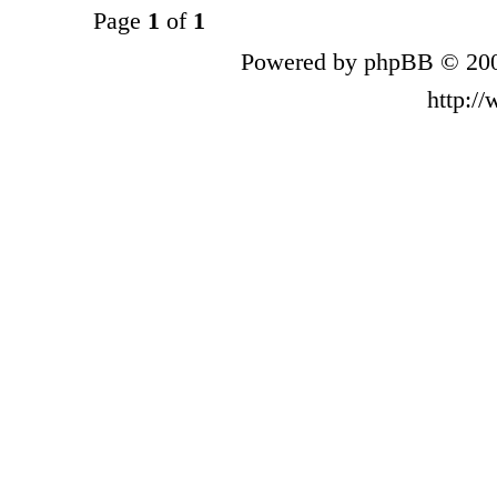
Page
1
of
1
Powered by phpBB © 200
http:/