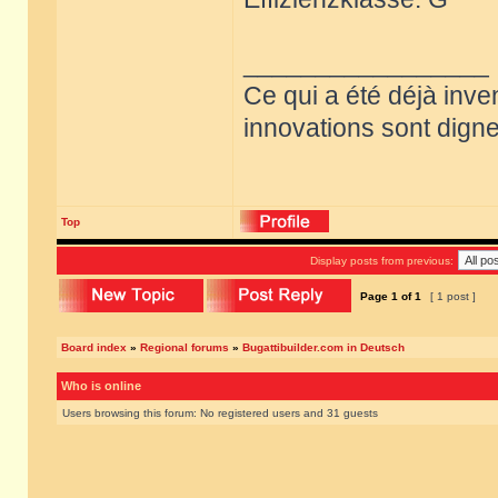
_________________
Ce qui a été déjà inve
innovations sont dignes
Top
Display posts from previous:
Page
1
of
1
[ 1 post ]
Board index
»
Regional forums
»
Bugattibuilder.com in Deutsch
Who is online
Users browsing this forum: No registered users and 31 guests