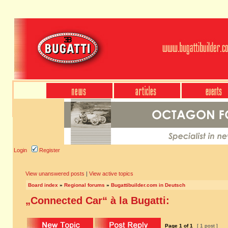
Login
Register
View unanswered posts
|
View active topics
Board index
»
Regional forums
»
Bugattibuilder.com in Deutsch
„Connected Car“ à la Bugatti:
Page
1
of
1
[ 1 post ]