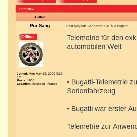
Print view
Author
Pur Sang
Post subject:
„Connected Car“ à la Bugatti:
Telemetrie für den ex
automobilen Welt
Joined:
Mon May 15, 2006 5:30
pm
• Bugatti-Telemetrie z
Posts:
1650
Location:
Molsheim - France
Serienfahrzeug
• Bugatti war erster A
Telemetrie zur Anwen