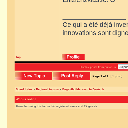
_________________
Ce qui a été déjà inve
innovations sont dignes
Top
Display posts from previous:
Page
1
of
1
[ 1 post ]
Board index
»
Regional forums
»
Bugattibuilder.com in Deutsch
Who is online
Users browsing this forum: No registered users and 27 guests