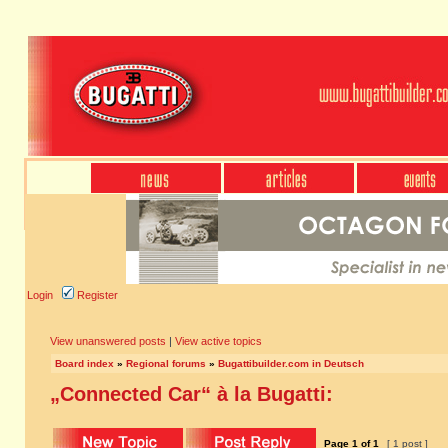
Login
Register
View unanswered posts
|
View active topics
Board index
»
Regional forums
»
Bugattibuilder.com in Deutsch
„Connected Car“ à la Bugatti:
Page
1
of
1
[ 1 post ]