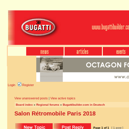
Login
Register
View unanswered posts
|
View active topics
Board index
»
Regional forums
»
Bugattibuilder.com in Deutsch
Salon Rétromobile Paris 2018
Page
1
of
1
[ 1 post ]