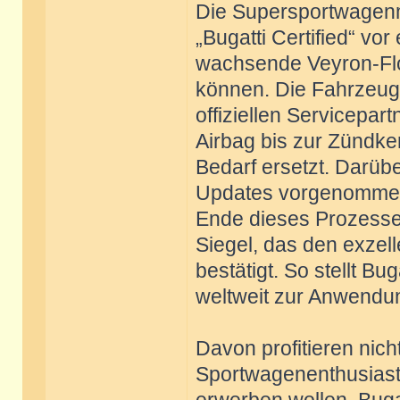
Die Supersportwagen
„Bugatti Certified“ vo
wachsende Veyron-Flo
können. Die Fahrzeug
offiziellen Servicepar
Airbag bis zur Zündke
Bedarf ersetzt. Darü
Updates vorgenommen 
Ende dieses Prozesses
Siegel, das den exzel
bestätigt. So stellt B
weltweit zur Anwend
Davon profitieren nic
Sportwagenenthusiaste