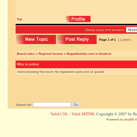
Top
Display posts from previous:
Page
1
of
1
[ 1 post ]
Board index
»
Regional forums
»
Bugattibuilder.com in Deutsch
Who is online
Users browsing this forum: No registered users and 14 guests
Search for:
Valid CSS
::
Valid XHTML
Copyright © 2007 by Bug
Powered by
phpBB
©