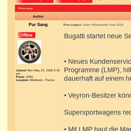
Print view
Author
Pur Sang
Post subject:
Salon Rétromobile Paris 2018
Bugatti startet neue 
• Neues Kundenservi
Programme (LMP), hilf
Joined:
Mon May 15, 2006 5:30
pm
dauerhaft auf einem h
Posts:
1650
Location:
Molsheim - France
• Veyron-Besitzer kön
Supersportwagens re
• Mit LMP baut die Ma