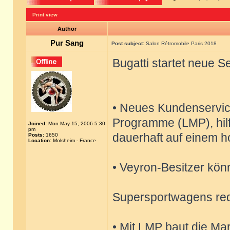
Print view
Author
Pur Sang
Post subject:
Salon Rétromobile Paris 2018
Bugatti startet neue 
• Neues Kundenservi
Programme (LMP), hilf
Joined:
Mon May 15, 2006 5:30
pm
dauerhaft auf einem h
Posts:
1650
Location:
Molsheim - France
• Veyron-Besitzer kön
Supersportwagens re
• Mit LMP baut die Ma