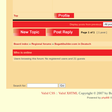
Top
Display posts from previous:
Page
1
of
1
[ 1 post ]
Board index
»
Regional forums
»
Bugattibuilder.com in Deutsch
Who is online
Users browsing this forum: No registered users and 21 guests
Search for:
Valid CSS
::
Valid XHTML
Copyright © 2007 by Bug
Powered by
phpBB
©