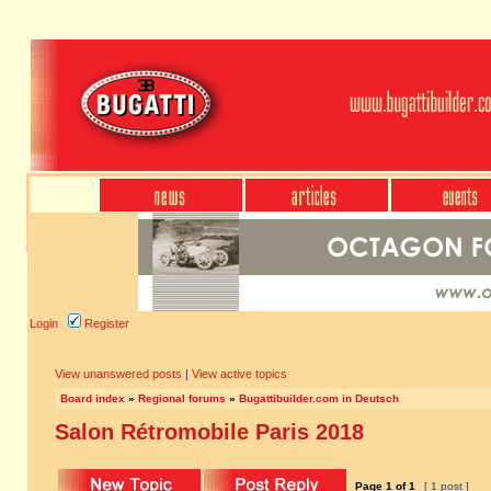
Login
Register
View unanswered posts
|
View active topics
Board index
»
Regional forums
»
Bugattibuilder.com in Deutsch
Salon Rétromobile Paris 2018
Page
1
of
1
[ 1 post ]