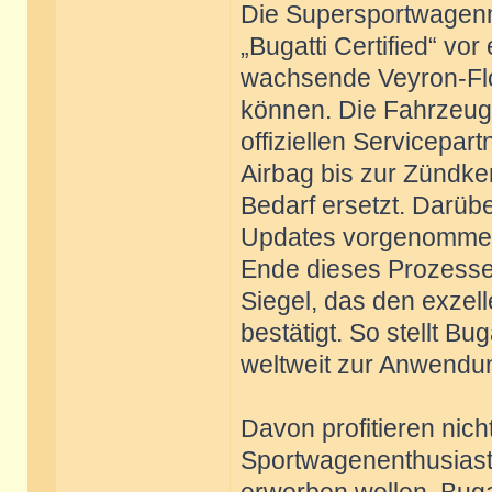
Die Supersportwagen
„Bugatti Certified“ vo
wachsende Veyron-Flo
können. Die Fahrzeug
offiziellen Servicepar
Airbag bis zur Zündke
Bedarf ersetzt. Darü
Updates vorgenommen 
Ende dieses Prozesses
Siegel, das den exzel
bestätigt. So stellt B
weltweit zur Anwend
Davon profitieren nic
Sportwagenenthusiaste