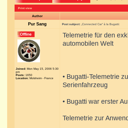
Print view
Author
Pur Sang
Post subject:
„Connected Car“ à la Bugatti:
Telemetrie für den ex
automobilen Welt
Joined:
Mon May 15, 2006 5:30
pm
• Bugatti-Telemetrie z
Posts:
1650
Location:
Molsheim - France
Serienfahrzeug
• Bugatti war erster A
Telemetrie zur Anwen