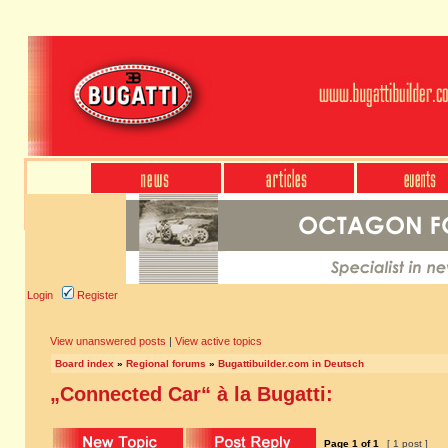
Login
Register
View unanswered posts
|
View active topics
Board index
»
Regional forums
»
Bugattibuilder.com in Deutsch
„Connected Car“ à la Bugatti:
Page
1
of
1
[ 1 post ]