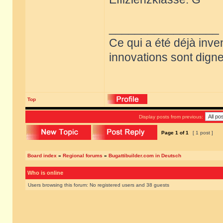
_________________
Ce qui a été déjà inve
innovations sont dignes
Top
Display posts from previous:
Page
1
of
1
[ 1 post ]
Board index
»
Regional forums
»
Bugattibuilder.com in Deutsch
Who is online
Users browsing this forum: No registered users and 38 guests