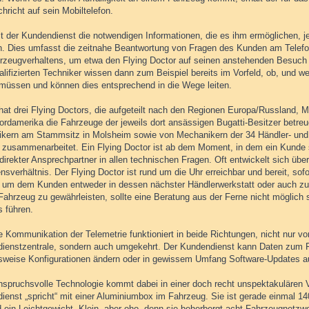
hricht auf sein Mobiltelefon.
lt der Kundendienst die notwendigen Informationen, die es ihm ermöglichen, j
n. Dies umfasst die zeitnahe Beantwortung von Fragen des Kunden am Telefo
rzeugverhaltens, um etwa den Flying Doctor auf seinen anstehenden Besuch
lifizierten Techniker wissen dann zum Beispiel bereits im Vorfeld, ob, und wen
müssen und können dies entsprechend in die Wege leiten.
hat drei Flying Doctors, die aufgeteilt nach den Regionen Europa/Russland, Mi
ordamerika die Fahrzeuge der jeweils dort ansässigen Bugatti-Besitzer betreu
kern am Stammsitz in Molsheim sowie von Mechanikern der 34 Händler- und S
t zusammenarbeitet. Ein Flying Doctor ist ab dem Moment, in dem ein Kunde s
irekter Ansprechpartner in allen technischen Fragen. Oft entwickelt sich übe
nsverhältnis. Der Flying Doctor ist rund um die Uhr erreichbar und bereit, sof
, um dem Kunden entweder in dessen nächster Händlerwerkstatt oder auch z
 Fahrzeug zu gewährleisten, sollte eine Beratung aus der Ferne nicht möglich
s führen.
e Kommunikation der Telemetrie funktioniert in beide Richtungen, nicht nur vo
ienstzentrale, sondern auch umgekehrt. Der Kundendienst kann Daten zum 
lsweise Konfigurationen ändern oder in gewissem Umfang Software-Updates au
nspruchsvolle Technologie kommt dabei in einer doch recht unspektakulären 
ienst „spricht“ mit einer Aluminiumbox im Fahrzeug. Sie ist gerade einmal 
d ein Leichtgewicht. Klein, aber oho, denn sie beherbergt acht Fahrzeugnetz