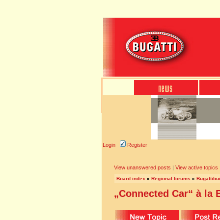
Login
Register
View unanswered posts
|
View active topics
Board index
»
Regional forums
»
Bugattibu
„Connected Car“ à la B