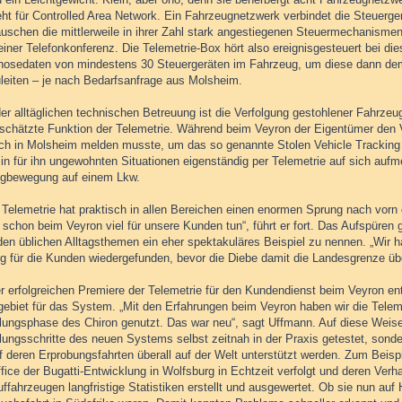
ht für Controlled Area Network. Ein Fahrzeugnetzwerk verbindet die Steuerge
auschen die mittlerweile in ihrer Zahl stark angestiegenen Steuermechanismen
einer Telefonkonferenz. Die Telemetrie-Box hört also ereignisgesteuert bei die
nosedaten von mindestens 30 Steuergeräten im Fahrzeug, um diese dann de
uleiten – je nach Bedarfsanfrage aus Molsheim.
er alltäglichen technischen Betreuung ist die Verfolgung gestohlener Fahrz
schätzte Funktion der Telemetrie. Während beim Veyron der Eigentümer den V
ich in Molsheim melden musste, um das so genannte Stolen Vehicle Tracking zu
 in für ihn ungewohnten Situationen eigenständig per Telemetrie auf sich au
gbewegung auf einem Lkw.
 Telemetrie hat praktisch in allen Bereichen einen enormen Sprung nach vorn 
 schon beim Veyron viel für unsere Kunden tun“, führt er fort. Das Aufspüren
den üblichen Alltagsthemen ein eher spektakuläres Beispiel zu nennen. „Wir 
g für die Kunden wiedergefunden, bevor die Diebe damit die Landesgrenze üb
r erfolgreichen Premiere der Telemetrie für den Kundendienst beim Veyron en
gebiet für das System. „Mit den Erfahrungen beim Veyron haben wir die Teleme
lungsphase des Chiron genutzt. Das war neu“, sagt Uffmann. Auf diese Weise 
lungsschritte des neuen Systems selbst zeitnah in der Praxis getestet, sond
uf deren Erprobungsfahrten überall auf der Welt unterstützt werden. Zum Beis
ice der Bugatti-Entwicklung in Wolfsburg in Echtzeit verfolgt und deren Verha
ffahrzeugen langfristige Statistiken erstellt und ausgewertet. Ob sie nun au