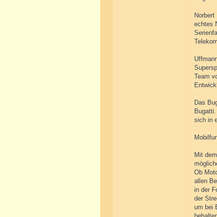
Norbert
echtes N
Serienfa
Telekom
Uffmann
Supersp
Team vo
Entwick
Das Bug
Bugatti
sich in 
Mobilfu
Mit dem
möglich
Ob Moto
allen B
in der 
der Str
um bei 
behalte