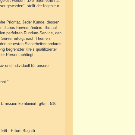
gelöst werden. „Die Telemetrie hat
ser geworden“, stellt der Ingenieur
ohe Priorität. Jeder Kunde, dessen
riftliches Einverständnis. Bis auf
 den perfekten Rundum-Service, den
 Server erfolgt nach Themen
nd den neuesten Sicherheitsstandards
g begrenzter Kreis qualifizierter
 der Person abhängt.
v und individuell für unsere
hnt.“
2-Emission kombiniert, g/km: 516;
érêt - Ettore Bugatti