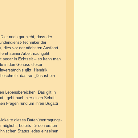
ß er noch gar nicht, dass der
Kundendienst-Techniker der
, dies vor der nächsten Ausfahrt
fernt seiner Arbeit nachgeht.
zt sogar in Echtzeit – so kann man
de in den Genuss dieser
inverständnis gibt. Hendrik
beschreibt das so: „Das ist ein
en Lebensbereichen. Das gilt in
ti geht auch hier einen Schritt
hen Fragen rund um ihren Bugatti
wickelte dieses Datenübertragungs-
öglicht, bereits für den ersten
echnischen Status jedes einzelnen