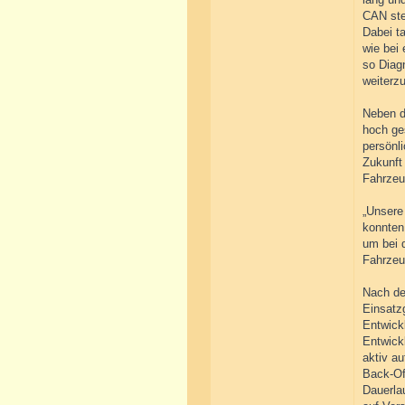
CAN ste
Dabei t
wie bei 
so Diag
weiterz
Neben d
hoch ge
persönl
Zukunft
Fahrzeu
„Unsere
konnten
um bei 
Fahrzeu
Nach de
Einsatz
Entwick
Entwick
aktiv a
Back-Off
Dauerlau