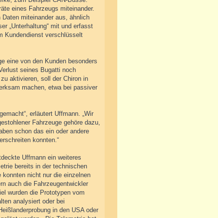
räte eines Fahrzeugs miteinander.
 Daten miteinander aus, ähnlich
ser „Unterhaltung“ mit und erfasst
m Kundendienst verschlüsselt
euge eine von den Kunden besonders
erlust seines Bugatti noch
 aktivieren, soll der Chiron in
fmerksam machen, etwa bei passiver
gemacht“, erläutert Uffmann. „Wir
 gestohlener Fahrzeuge gehöre dazu,
haben schon das ein oder andere
erschreiten konnten.“
tdeckte Uffmann ein weiteres
trie bereits in der technischen
konnten nicht nur die einzelnen
ern auch die Fahrzeugentwickler
piel wurden die Prototypen vom
lten analysiert oder bei
f Heißlanderprobung in den USA oder