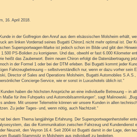
m, 16. April 2018.
 Kunde in der Golfregion den Anruf aus dem elsässischen Molsheim erhält, wei
ruck am linken Vorderrad seines Bugatti Chiron1 nicht mehr optimal ist. Der 
ischen Supersportwagen-Marke ist jedoch schon im Bilde und gibt den Hinweis
1.500 PS-Boliden zu korrigieren. Und das, obwohl er fast 6.000 Kilometer ent
rie heißt das Zauberwort. Beim neuen Chiron erfolgt die Datenübertragung jet
 noch in der Formel 1 oder bei der DTM erleben. Bei Bugatti kommt jeder Kun
tigen Fahrzeugbetreuung – selbstverständlich nur, wenn er dazu vorher sein E
ski, Director of Sales and Operations Molsheim, Bugatti Automobiles S.A.S., 
ersönlicher Concierge-Service, wie er sonst in Luxushotels üblich ist.“
 Kunden haben die höchsten Ansprüche an eine individuelle Betreuung – in all
m Maße für ihre Fuhrparks und Automobilsammlungen“, sagt Malinowski. „Bugat
als andere. Mit unserer Telemetrie können wir unsere Kunden in allen technisc
tzen. Zu jeder Tages- und, wenn nötig, auch Nachtzeit.“
 hat bei dem Thema langjährige Erfahrung. Der Supersportwagenhersteller ent
alysesystem, das die Kommunikation zwischen Fahrzeug und Kundendienst erm
der Neuzeit, den Veyron 16.4. Seit 2004 ist Bugatti damit in der Lage, den t
 vom Bugatti-Stammsitz in Molsheim aus individuell zu begleiten.