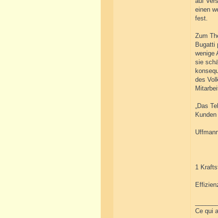
auf Ver
einen we
fest.
Zum The
Bugatti 
wenige 
sie sch
konseque
des Vol
Mitarbe
„Das Tel
Kunden 
Uffmann
1 Krafts
Effizie
______
Ce qui a