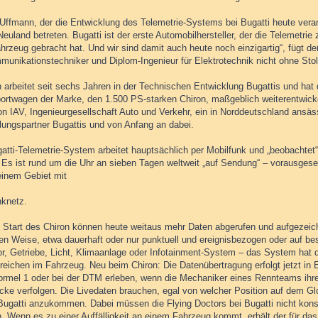
 Uffmann, der die Entwicklung des Telemetrie-Systems bei Bugatti heute vera
euland betreten. Bugatti ist der erste Automobilhersteller, der die Telemetri
hrzeug gebracht hat. Und wir sind damit auch heute noch einzigartig“, fügt der
munikationstechniker und Diplom-Ingenieur für Elektrotechnik nicht ohne Stol
 arbeitet seit sechs Jahren in der Technischen Entwicklung Bugattis und hat
ortwagen der Marke, den 1.500 PS-starken Chiron, maßgeblich weiterentwickel
n IAV, Ingenieurgesellschaft Auto und Verkehr, ein in Norddeutschland ansäss
lungspartner Bugattis und von Anfang an dabei.
atti-Telemetrie-System arbeitet hauptsächlich per Mobilfunk und „beobachtet
. Es ist rund um die Uhr an sieben Tagen weltweit „auf Sendung“ – vorausges
einem Gebiet mit
nknetz.
 Start des Chiron können heute weitaus mehr Daten abgerufen und aufgezeich
en Weise, etwa dauerhaft oder nur punktuell und ereignisbezogen oder auf be
r, Getriebe, Licht, Klimaanlage oder Infotainment-System – das System hat d
ereichen im Fahrzeug. Neu beim Chiron: Die Datenübertragung erfolgt jetzt in
Formel 1 oder bei der DTM erleben, wenn die Mechaniker eines Rennteams ihr
ecke verfolgen. Die Livedaten brauchen, egal von welcher Position auf dem Gl
Bugatti anzukommen. Dabei müssen die Flying Doctors bei Bugatti nicht kons
n. Wenn es zu einer Auffälligkeit an einem Fahrzeug kommt, erhält der für da