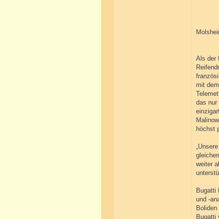
Molshei
Als der
Reifend
französ
mit dem 
Telemet
das nur
einzigar
Malinow
höchst p
„Unsere
gleiche
weiter 
unterstü
Bugatti
und -an
Boliden 
Bugatti