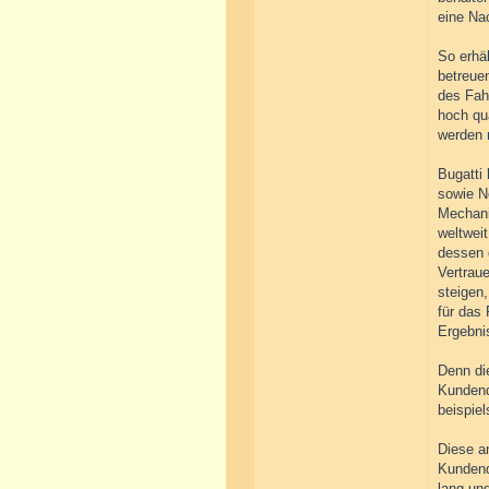
eine Nac
So erhä
betreue
des Fah
hoch qua
werden 
Bugatti 
sowie N
Mechani
weltwei
dessen d
Vertraue
steigen
für das
Ergebni
Denn di
Kundend
beispie
Diese a
Kundend
lang un