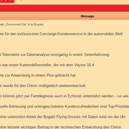
Message
ect:
„Connected Car“ à la Bugatti:
rie für den exklusivsten Concierge-Kundenservice in der automobilen Welt
i-Telemetrie zur Datenanalyse einzigartig in einem Serienfahrzeug
i war erster Automobilhersteller, der mit dem Veyron 16.4
rie zur Anwendung in einem Pkw gebracht hat
m wurde für den Chiron maßgeblich weiterentwickelt
n können jetzt per Ferndiagnose auch in Echtzeit unterstützt werden – so wie
duelle Betreuung und uneingeschränkte Kundenzufriedenheit sind Top-Prioritäte
trie unterstützt Arbeit der Bugatti Flying Doctors mit Daten rund um die Uhr
trie leistete wichtigen Beitrag in der technischen Entwicklung des Chiron