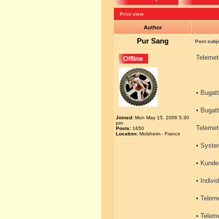
Print view
Author
Pur Sang
Post subj
Telemet
• Bugatt
• Bugatt
Joined:
Mon May 15, 2006 5:30
pm
Telemet
Posts:
1650
Location:
Molsheim - France
• Syste
• Kunde
• Indivi
• Teleme
• Teleme