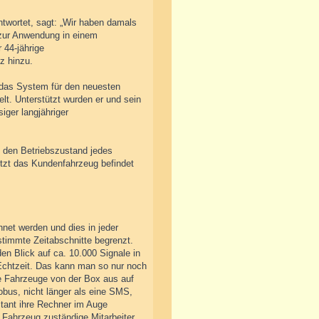
ntwortet, sagt: „Wir haben damals
e zur Anwendung in einem
 44-jährige
z hinzu.
 das System für den neuesten
t. Unterstützt wurden er und sein
iger langjähriger
“ den Betriebszustand jedes
etzt das Kundenfahrzeug befindet
net werden und dies in jeder
stimmte Zeitabschnitte begrenzt.
en Blick auf ca. 10.000 Signale in
 Echtzeit. Das kann man so nur noch
e Fahrzeuge von der Box aus auf
obus, nicht länger als eine SMS,
tant ihre Rechner im Auge
s Fahrzeug zuständige Mitarbeiter