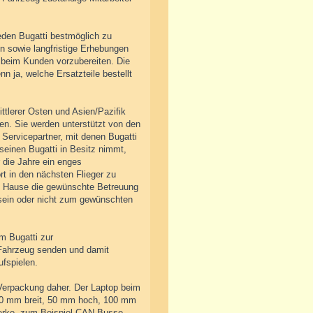
eden Bugatti bestmöglich zu
n sowie langfristige Erhebungen
 beim Kunden vorzubereiten. Die
n ja, welche Ersatzteile bestellt
ttlerer Osten und Asien/Pazifik
en. Sie werden unterstützt von den
ervicepartner, mit denen Bugatti
einen Bugatti in Besitz nimmt,
r die Jahre ein enges
ort in den nächsten Flieger zu
u Hause die gewünschte Betreuung
 sein oder nicht zum gewünschten
m Bugatti zur
Fahrzeug senden und damit
fspielen.
Verpackung daher. Der Laptop beim
140 mm breit, 50 mm hoch, 100 mm
werke, zum Beispiel CAN-Busse.