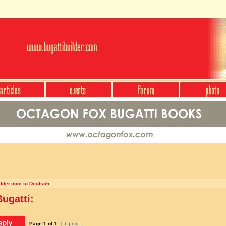
ilder.com in Deutsch
ugatti:
Page
1
of
1
[ 1 post ]