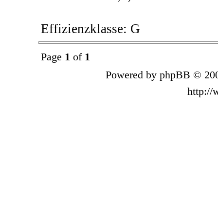
Effizienzklasse: G
Page
1
of
1
Powered by phpBB © 200
http:/