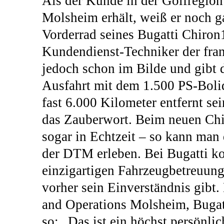
Als der Kunde in der Golfregion
Molsheim erhält, weiß er noch ga
Vorderrad seines Bugatti Chiron1
Kundendienst-Techniker der fra
jedoch schon im Bilde und gibt 
Ausfahrt mit dem 1.500 PS-Bolid
fast 6.000 Kilometer entfernt sei
das Zauberwort. Beim neuen Chir
sogar in Echtzeit – so kann man 
der DTM erleben. Bei Bugatti k
einzigartigen Fahrzeugbetreuung 
vorher sein Einverständnis gibt.
and Operations Molsheim, Bugatt
so: „Das ist ein höchst persönlic