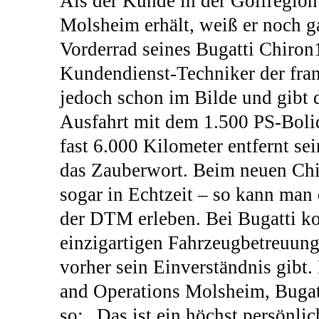
Als der Kunde in der Golfregion
Molsheim erhält, weiß er noch ga
Vorderrad seines Bugatti Chiron1
Kundendienst-Techniker der fra
jedoch schon im Bilde und gibt 
Ausfahrt mit dem 1.500 PS-Bolid
fast 6.000 Kilometer entfernt sei
das Zauberwort. Beim neuen Chir
sogar in Echtzeit – so kann man 
der DTM erleben. Bei Bugatti k
einzigartigen Fahrzeugbetreuung 
vorher sein Einverständnis gibt.
and Operations Molsheim, Bugatt
so: „Das ist ein höchst persönlic