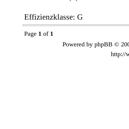
Effizienzklasse: G
Page
1
of
1
Powered by phpBB © 200
http:/