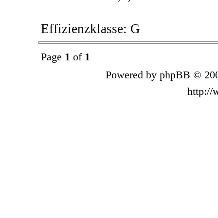
Effizienzklasse: G
Page
1
of
1
Powered by phpBB © 200
http:/