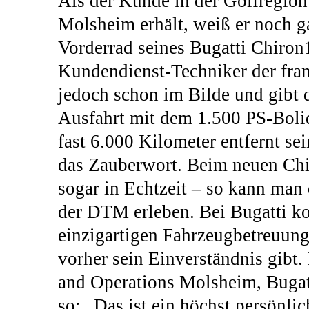
Als der Kunde in der Golfregion
Molsheim erhält, weiß er noch ga
Vorderrad seines Bugatti Chiron1
Kundendienst-Techniker der fra
jedoch schon im Bilde und gibt 
Ausfahrt mit dem 1.500 PS-Bolid
fast 6.000 Kilometer entfernt sei
das Zauberwort. Beim neuen Chir
sogar in Echtzeit – so kann man 
der DTM erleben. Bei Bugatti k
einzigartigen Fahrzeugbetreuung 
vorher sein Einverständnis gibt.
and Operations Molsheim, Bugatt
so: „Das ist ein höchst persönlic