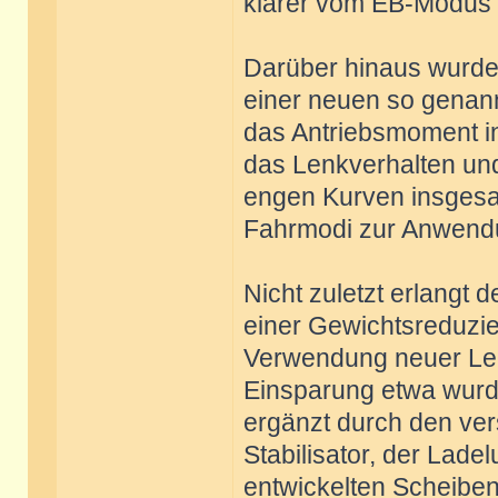
klarer vom EB-Modus u
Darüber hinaus wurde d
einer neuen so genann
das Antriebsmoment ind
das Lenkverhalten und
engen Kurven insgesam
Fahrmodi zur Anwend
Nicht zuletzt erlangt d
einer Gewichtsreduzie
Verwendung neuer Leic
Einsparung etwa wurde
ergänzt durch den ver
Stabilisator, der Lad
entwickelten Scheiben