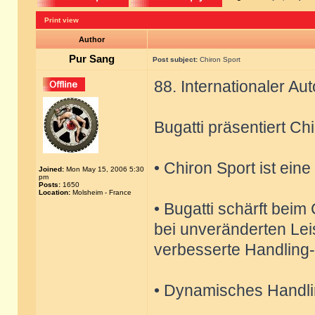
Print view
Author
Pur Sang
Post subject:
Chiron Sport
88. Internationaler A
Bugatti präsentiert Ch
• Chiron Sport ist ein
Joined:
Mon May 15, 2006 5:30
pm
Posts:
1650
Location:
Molsheim - France
• Bugatti schärft beim
bei unveränderten Lei
verbesserte Handling-
• Dynamisches Handli