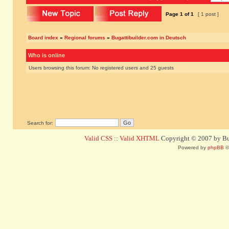
Page
1
of
1
[ 1 post ]
Board index
»
Regional forums
»
Bugattibuilder.com in Deutsch
Who is online
Users browsing this forum: No registered users and 25 guests
Search for:
Valid CSS
::
Valid XHTML
Copyright © 2007 by Bug
Powered by
phpBB
©