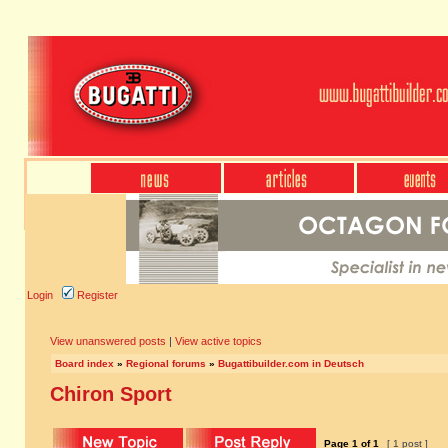
Login
Register
View unanswered posts
|
View active topics
Board index
»
Regional forums
»
Bugattibuilder.com in Deutsch
Chiron Sport
Page
1
of
1
[ 1 post ]