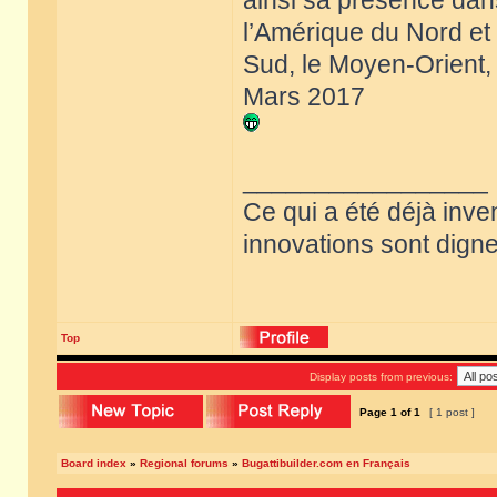
ainsi sa présence dans
l’Amérique du Nord et
Sud, le Moyen-Orient, 
Mars 2017
_________________
Ce qui a été déjà inve
innovations sont dignes
Top
Display posts from previous:
Page
1
of
1
[ 1 post ]
Board index
»
Regional forums
»
Bugattibuilder.com en Français