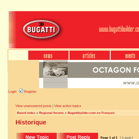
Login
Register
View unanswered posts
|
View active topics
Board index
»
Regional forums
»
Bugattibuilder.com en Français
Historique
Page
1
of
1
[ 1 post ]