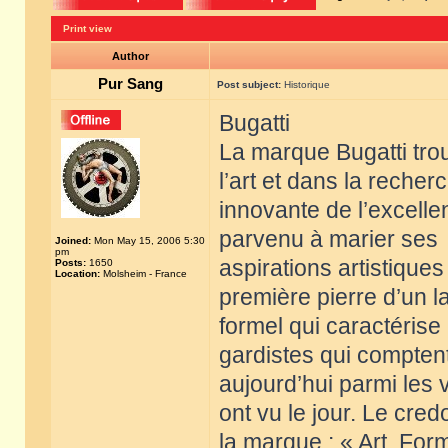
Print view
Author
Pur Sang
Post subject:
Historique
Bugatti
La marque Bugatti tro
l’art et dans la recher
innovante de l’excelle
parvenu à marier ses
Joined:
Mon May 15, 2006 5:30
pm
aspirations artistiques
Posts:
1650
Location:
Molsheim - France
première pierre d’un 
formel qui caractérise
gardistes qui compten
aujourd’hui parmi les
ont vu le jour. Le cred
la marque : « Art, Fo