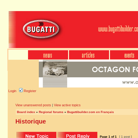
Login
Register
View unanswered posts
|
View active topics
Board index
»
Regional forums
»
Bugattibuilder.com en Français
Historique
Page
1
of
1
[ 1 post ]