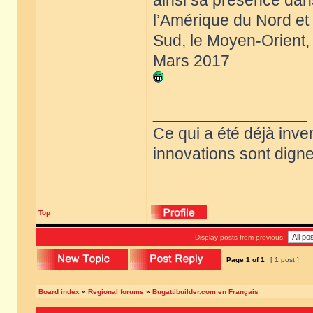
ainsi sa présence dans
l’Amérique du Nord et
Sud, le Moyen-Orient, 
Mars 2017
_________________
Ce qui a été déjà inve
innovations sont dignes
Top
Display posts from previous:
Page
1
of
1
[ 1 post ]
Board index
»
Regional forums
»
Bugattibuilder.com en Français