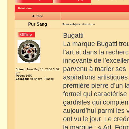
Print view
Author
Pur Sang
Post subject:
Historique
Bugatti
La marque Bugatti tro
l’art et dans la recher
innovante de l’excelle
parvenu à marier ses
Joined:
Mon May 15, 2006 5:30
pm
aspirations artistiques
Posts:
1650
Location:
Molsheim - France
première pierre d’un 
formel qui caractérise
gardistes qui compten
aujourd’hui parmi les
ont vu le jour. Le cred
la marque : « Art, Fo