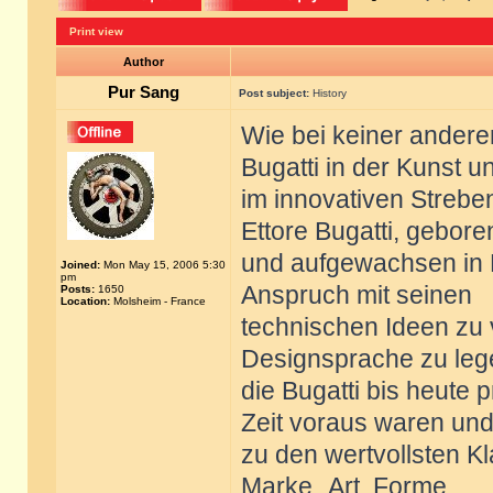
Print view
Author
Pur Sang
Post subject:
History
Wie bei keiner ander
Bugatti in der Kunst u
im innovativen Strebe
Ettore Bugatti, gebore
und aufgewachsen in M
Joined:
Mon May 15, 2006 5:30
pm
Anspruch mit seinen
Posts:
1650
Location:
Molsheim - France
technischen Ideen zu 
Designsprache zu leg
die Bugatti bis heute 
Zeit voraus waren und
zu den wertvollsten K
Marke „Art, Forme,