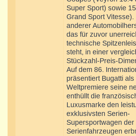
Super Sport) sowie 1
Grand Sport Vitesse).
anderer Automobilherst
das für zuvor unerreic
technische Spitzenlei
steht, in einer verglei
Stückzahl-Preis-Dimen
Auf dem 86. Internati
präsentiert Bugatti als
Weltpremiere seine ne
enthüllt die französis
Luxusmarke den leistu
exklusivsten Serien-
Supersportwagen der W
Serienfahrzeugen erb