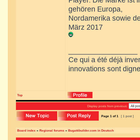
Player. Die Marke ist
gehören Europa,
Nordamerika sowie de
März 2017
_________________
Ce qui a été déjà inve
innovations sont dignes
Top
Display posts from previous:
Page
1
of
1
[ 1 post ]
Board index
»
Regional forums
»
Bugattibuilder.com in Deutsch