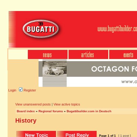
Login
Register
View unanswered posts
|
View active topics
Board index
»
Regional forums
»
Bugattibuilder.com in Deutsch
History
Page
1
of
1
[ 1 post ]