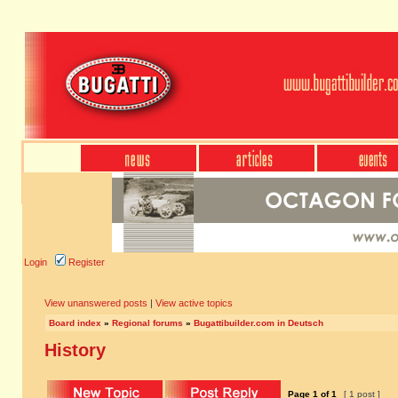
Login
Register
View unanswered posts
|
View active topics
Board index
»
Regional forums
»
Bugattibuilder.com in Deutsch
History
Page
1
of
1
[ 1 post ]