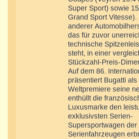
Super Sport) sowie 1
Grand Sport Vitesse).
anderer Automobilherst
das für zuvor unerreic
technische Spitzenlei
steht, in einer verglei
Stückzahl-Preis-Dimen
Auf dem 86. Internati
präsentiert Bugatti als
Weltpremiere seine ne
enthüllt die französis
Luxusmarke den leistu
exklusivsten Serien-
Supersportwagen der W
Serienfahrzeugen erb