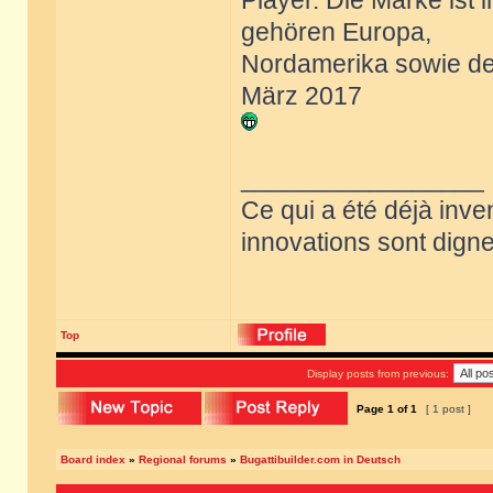
Player. Die Marke ist
gehören Europa,
Nordamerika sowie de
März 2017
_________________
Ce qui a été déjà inve
innovations sont dignes
Top
Display posts from previous:
Page
1
of
1
[ 1 post ]
Board index
»
Regional forums
»
Bugattibuilder.com in Deutsch