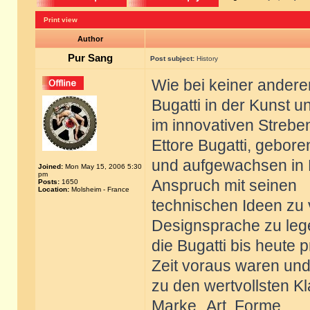
Print view
Author
Pur Sang
Post subject:
History
Wie bei keiner ander
Bugatti in der Kunst u
im innovativen Strebe
Ettore Bugatti, gebore
und aufgewachsen in M
Joined:
Mon May 15, 2006 5:30
pm
Anspruch mit seinen
Posts:
1650
Location:
Molsheim - France
technischen Ideen zu 
Designsprache zu leg
die Bugatti bis heute 
Zeit voraus waren und
zu den wertvollsten K
Marke „Art, Forme,