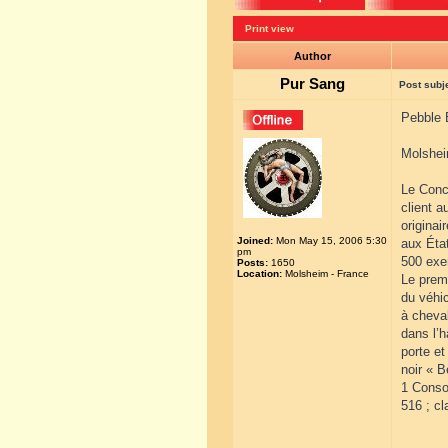
Print view
Author
Pur Sang
Post subj
Pebble 
Molshei
Le Conc
client a
origina
Joined:
Mon May 15, 2006 5:30
aux État
pm
500 exem
Posts:
1650
Location:
Molsheim - France
Le premi
du véhic
à cheval
dans l’h
porte et
noir « B
1 Consom
516 ; cl
______