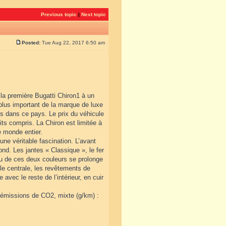
Previous topic
|
Next topic
Posted:
Tue Aug 22, 2017 6:50 am
la première Bugatti Chiron1 à un
plus important de la marque de luxe
s dans ce pays. Le prix du véhicule
its compris. La Chiron est limitée à
e monde entier.
ne véritable fascination. L’avant
fond. Les jantes « Classique », le fer
jeu de ces deux couleurs se prolonge
ole centrale, les revêtements de
 avec le reste de l’intérieur, en cuir
; émissions de CO2, mixte (g/km) :