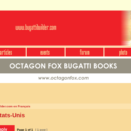
ilder.com en Français
tats-Unis
Page
1
of
1
[ 1 post ]