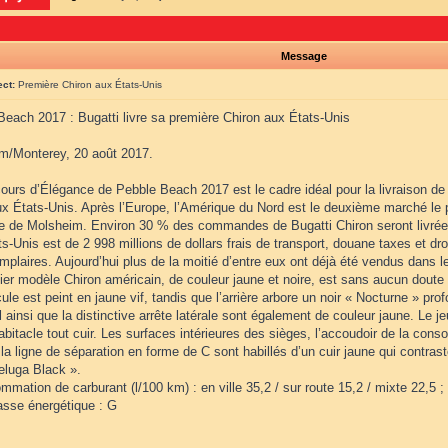
Message
ect:
Première Chiron aux États-Unis
Beach 2017 : Bugatti livre sa première Chiron aux États-Unis
m/Monterey, 20 août 2017.
ours d’Élégance de Pebble Beach 2017 est le cadre idéal pour la livraison de 
ux États-Unis. Après l’Europe, l’Amérique du Nord est le deuxième marché le 
ire de Molsheim. Environ 30 % des commandes de Bugatti Chiron seront livrée
s-Unis est de 2 998 millions de dollars frais de transport, douane taxes et dro
plaires. Aujourd’hui plus de la moitié d’entre eux ont déjà été vendus dans l
er modèle Chiron américain, de couleur jaune et noire, est sans aucun doute u
ule est peint en jaune vif, tandis que l’arrière arbore un noir « Nocturne » pro
 ainsi que la distinctive arrête latérale sont également de couleur jaune. Le 
abitacle tout cuir. Les surfaces intérieures des sièges, l’accoudoir de la cons
 la ligne de séparation en forme de C sont habillés d’un cuir jaune qui contraste
eluga Black ».
mation de carburant (l/100 km) : en ville 35,2 / sur route 15,2 / mixte 22,5 
asse énergétique : G
___________