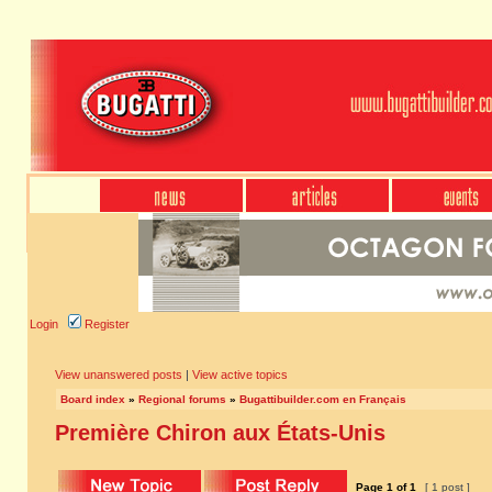
Login
Register
View unanswered posts
|
View active topics
Board index
»
Regional forums
»
Bugattibuilder.com en Français
Première Chiron aux États-Unis
Page
1
of
1
[ 1 post ]