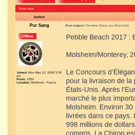
Print view
Author
Pur Sang
Post subject:
Première Chiron aux États-Unis
Pebble Beach 2017 : B
Molsheim/Monterey, 2
Le Concours d’Éléganc
Joined:
Mon May 15, 2006 5:30
pm
pour la livraison de la
Posts:
1650
Location:
Molsheim - France
États-Unis. Après l’E
marché le plus importa
Molsheim. Environ 30
livrées dans ce pays. 
998 millions de dollars
compris. La Chiron est