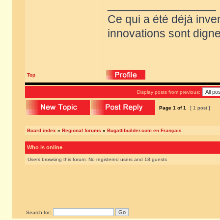
_________________
Ce qui a été déjà inve
innovations sont dignes
Top
Display posts from previous:
Page
1
of
1
[ 1 post ]
Board index
»
Regional forums
»
Bugattibuilder.com en Français
Who is online
Users browsing this forum: No registered users and 18 guests
Search for: