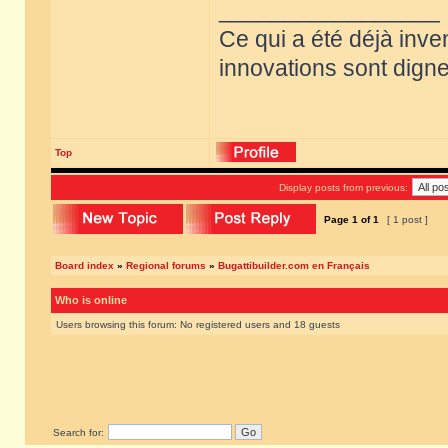
_________________
Ce qui a été déjà inve
innovations sont dignes
Top
Display posts from previous:
Page
1
of
1
[ 1 post ]
Board index
»
Regional forums
»
Bugattibuilder.com en Français
Who is online
Users browsing this forum: No registered users and 18 guests
Search for: