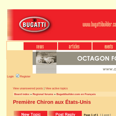
Login
Register
View unanswered posts
|
View active topics
Board index
»
Regional forums
»
Bugattibuilder.com en Français
Première Chiron aux États-Unis
Page
1
of
1
[ 1 post ]