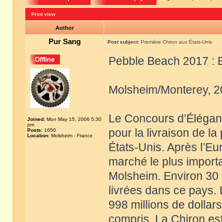
Print view
Author
Pur Sang
Post subject:
Première Chiron aux États-Unis
Pebble Beach 2017 : B
Molsheim/Monterey, 2
Le Concours d’Éléganc
Joined:
Mon May 15, 2006 5:30
pm
pour la livraison de la
Posts:
1650
Location:
Molsheim - France
États-Unis. Après l’E
marché le plus importa
Molsheim. Environ 30
livrées dans ce pays. 
998 millions de dollars
compris. La Chiron est