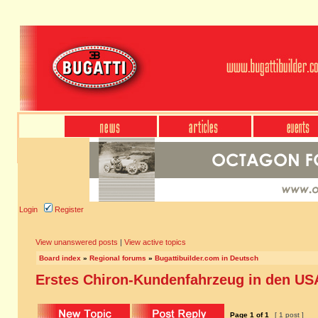
Login
Register
View unanswered posts
|
View active topics
Board index
»
Regional forums
»
Bugattibuilder.com in Deutsch
Erstes Chiron-Kundenfahrzeug in den US
Page
1
of
1
[ 1 post ]