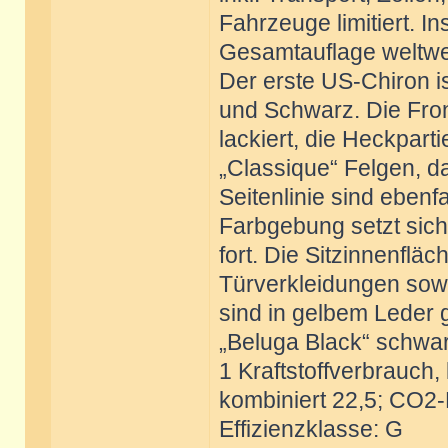
Fahrzeuge limitiert. In
Gesamtauflage weltwei
Der erste US-Chiron i
und Schwarz. Die Fron
lackiert, die Heckpart
„Classique“ Felgen, d
Seitenlinie sind ebenf
Farbgebung setzt sich
fort. Die Sitzinnenfläc
Türverkleidungen sowi
sind in gelbem Leder g
„Beluga Black“ schwa
1 Kraftstoffverbrauch, 
kombiniert 22,5; CO2-
Effizienzklasse: G