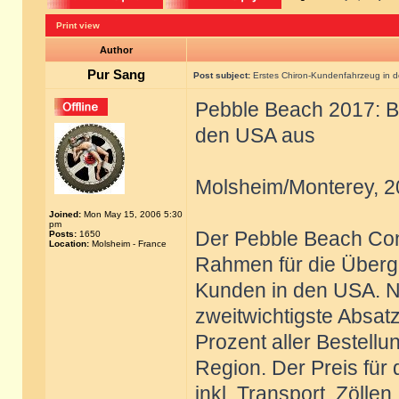
Print view
Author
Pur Sang
Post subject:
Erstes Chiron-Kundenfahrzeug in 
Pebble Beach 2017: Bu
den USA aus
Molsheim/Monterey, 2
Joined:
Mon May 15, 2006 5:30
pm
Der Pebble Beach Con
Posts:
1650
Location:
Molsheim - France
Rahmen für die Überga
Kunden in den USA. N
zweitwichtigste Absa
Prozent aller Bestell
Region. Der Preis für
inkl. Transport, Zölle