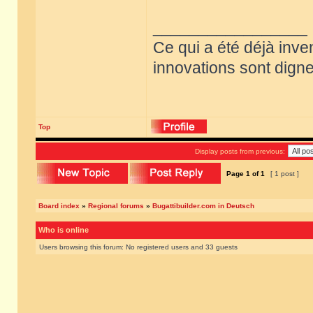
_________________
Ce qui a été déjà inve
innovations sont dignes
Top
Display posts from previous:
Page
1
of
1
[ 1 post ]
Board index
»
Regional forums
»
Bugattibuilder.com in Deutsch
Who is online
Users browsing this forum: No registered users and 33 guests