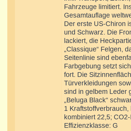
Fahrzeuge limitiert. In
Gesamtauflage weltwei
Der erste US-Chiron i
und Schwarz. Die Fron
lackiert, die Heckpart
„Classique“ Felgen, d
Seitenlinie sind ebenf
Farbgebung setzt sich
fort. Die Sitzinnenfläc
Türverkleidungen sowi
sind in gelbem Leder g
„Beluga Black“ schwa
1 Kraftstoffverbrauch, 
kombiniert 22,5; CO2-
Effizienzklasse: G