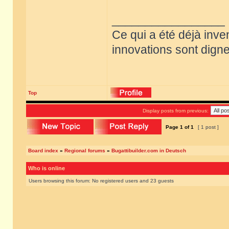
_________________
Ce qui a été déjà inve
innovations sont dignes
Top
Display posts from previous:
Page
1
of
1
[ 1 post ]
Board index
»
Regional forums
»
Bugattibuilder.com in Deutsch
Who is online
Users browsing this forum: No registered users and 23 guests