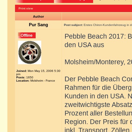
Print view
Author
Pur Sang
Post subject:
Erstes Chiron-Kundenfahrzeug in 
Pebble Beach 2017: Bu
den USA aus
Molsheim/Monterey, 2
Joined:
Mon May 15, 2006 5:30
pm
Der Pebble Beach Con
Posts:
1650
Location:
Molsheim - France
Rahmen für die Überga
Kunden in den USA. N
zweitwichtigste Absa
Prozent aller Bestell
Region. Der Preis für
inkl. Transport, Zölle