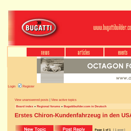
Login
Register
View unanswered posts
|
View active topics
Board index
»
Regional forums
»
Bugattibuilder.com in Deutsch
Erstes Chiron-Kundenfahrzeug in den US
Page
1
of
1
[ 1 post ]