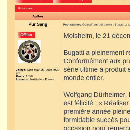
Print view
Author
Pur Sang
Post subject:
Objectif annuel atteint : Bugatti a l
Molsheim, le 21 déce
Bugatti a pleinement r
Conformément aux prév
série ultime a produit 
Joined:
Mon May 15, 2006 5:30
pm
monde entier.
Posts:
1650
Location:
Molsheim - France
Wolfgang Dürheimer, P
est félicité : « Réalise
première année pleine
formidable succès pour
occasion pour remercie