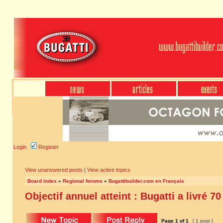
Login
Register
View unanswered posts
|
View active topics
Board index
»
Regional forums
»
Bugattibuilder.com en Français
Objectif annuel atteint : Bugatti a livré 7
Page
1
of
1
[ 1 post ]