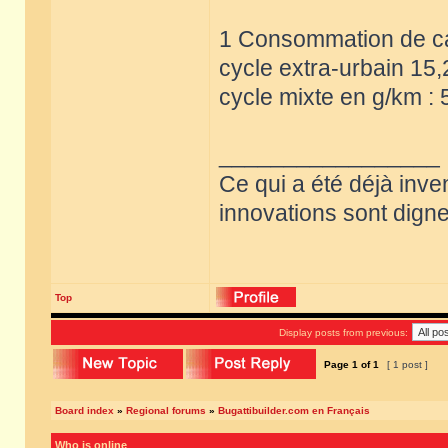
1 Consommation de car
cycle extra-urbain 15,
cycle mixte en g/km : 
_________________
Ce qui a été déjà inve
innovations sont dignes
Top
Display posts from previous:
Page
1
of
1
[ 1 post ]
Board index
»
Regional forums
»
Bugattibuilder.com en Français
Who is online