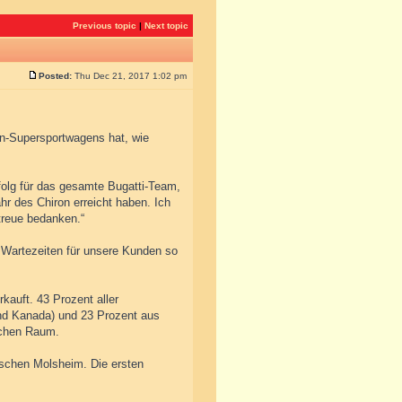
Previous topic
|
Next topic
Posted:
Thu Dec 21, 2017 1:02 pm
rien-Supersportwagens hat, wie
folg für das gesamte Bugatti-Team,
hr des Chiron erreicht haben. Ich
rtreue bedanken.“
e Wartezeiten für unsere Kunden so
rkauft. 43 Prozent aller
d Kanada) und 23 Prozent aus
ischen Raum.
ischen Molsheim. Die ersten