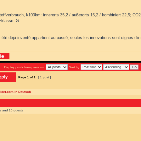
toffverbrauch, l/100km: innerorts 35,2 / außerorts 15,2 / kombiniert 22,5; CO
nzklasse: G
___________
 été déjà inventé appartient au passé, seules les innovations sont dignes d'int
Display posts from previous:
Sort by
Page
1
of
1
[ 1 post ]
ilder.com in Deutsch
rs and 15 guests