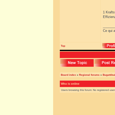
1 Krafts
Effizie
______
Ce qui a
Top
Board index
»
Regional forums
»
Bugattibu
Who is online
Users browsing this forum: No registered use