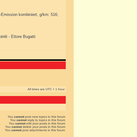
2-Emission kombiniert, g/km: 516;
érêt - Ettore Bugatti
All times are UTC + 1 hour
You
cannot
post new topics in this forum
You
cannot
reply to topics in this forum
You
cannot
edit your posts in this forum
You
cannot
delete your posts in this forum
You
cannot
post attachments in this forum