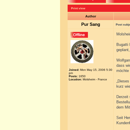
Print view
Author
Pur Sang
Post subj
Molshei
Bugatti 
geplant
Wolfgan
dass wir
Joined:
Mon May 15, 2006 5:30
möchte m
pm
Posts:
1650
Location:
Molsheim - France
„Dieses 
kurz wie
Derzeit 
Bestell
dem Mitt
Seit He
Kundenf