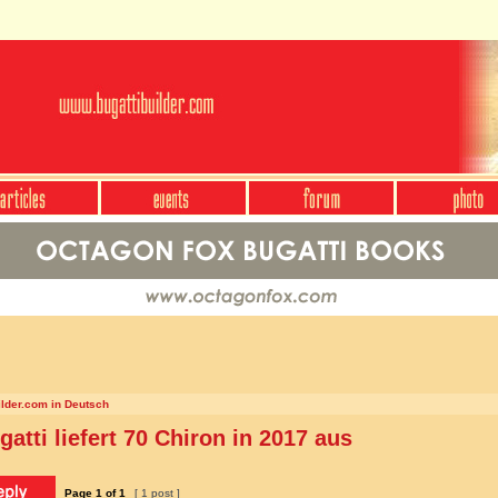
ilder.com in Deutsch
gatti liefert 70 Chiron in 2017 aus
Page
1
of
1
[ 1 post ]