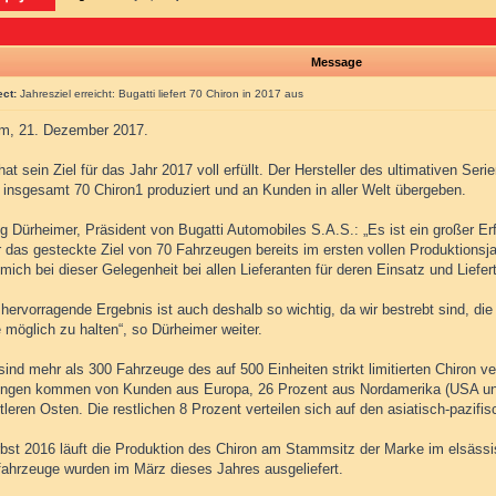
Message
ect:
Jahresziel erreicht: Bugatti liefert 70 Chiron in 2017 aus
m, 21. Dezember 2017.
hat sein Ziel für das Jahr 2017 voll erfüllt. Der Hersteller des ultimativen Se
, insgesamt 70 Chiron1 produziert und an Kunden in aller Welt übergeben.
g Dürheimer, Präsident von Bugatti Automobiles S.A.S.: „Es ist ein großer Er
 das gesteckte Ziel von 70 Fahrzeugen bereits im ersten vollen Produktionsja
ich bei dieser Gelegenheit bei allen Lieferanten für deren Einsatz und Liefe
hervorragende Ergebnis ist auch deshalb so wichtig, da wir bestrebt sind, di
 möglich zu halten“, so Dürheimer weiter.
sind mehr als 300 Fahrzeuge des auf 500 Einheiten strikt limitierten Chiron ve
ungen kommen von Kunden aus Europa, 26 Prozent aus Nordamerika (USA un
leren Osten. Die restlichen 8 Prozent verteilen sich auf den asiatisch-pazif
rbst 2016 läuft die Produktion des Chiron am Stammsitz der Marke im elsäss
ahrzeuge wurden im März dieses Jahres ausgeliefert.