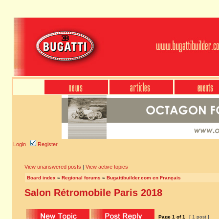
Login
Register
View unanswered posts
|
View active topics
Board index
»
Regional forums
»
Bugattibuilder.com en Français
Salon Rétromobile Paris 2018
Page
1
of
1
[ 1 post ]