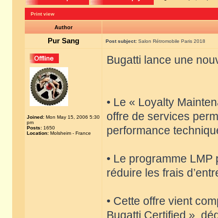
Print view
Author
Pur Sang
Post subject:
Salon Rétromobile Paris 2018
Bugatti lance une nouv
• Le « Loyalty Maint
offre de services perm
Joined:
Mon May 15, 2006 5:30
pm
performance techniqu
Posts:
1650
Location:
Molsheim - France
• Le programme LMP pe
réduire les frais d’ent
• Cette offre vient co
Bugatti Certified », dé