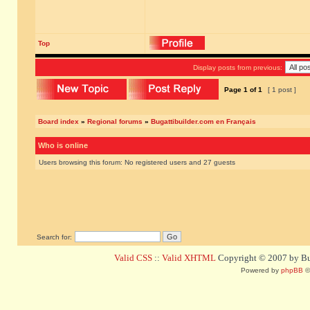
Top
Display posts from previous:
Page
1
of
1
[ 1 post ]
Board index
»
Regional forums
»
Bugattibuilder.com en Français
Who is online
Users browsing this forum: No registered users and 27 guests
Search for:
Valid CSS
::
Valid XHTML
Copyright © 2007 by Bug
Powered by
phpBB
©