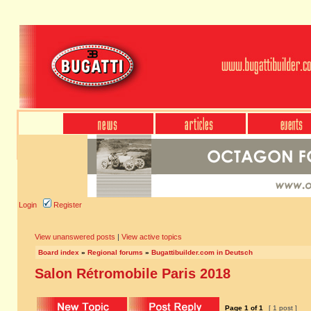
Login
Register
View unanswered posts
|
View active topics
Board index
»
Regional forums
»
Bugattibuilder.com in Deutsch
Salon Rétromobile Paris 2018
Page
1
of
1
[ 1 post ]