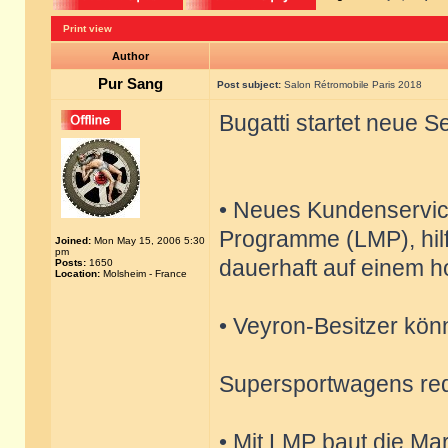
Print view
Author
Pur Sang
Post subject:
Salon Rétromobile Paris 2018
Bugatti startet neue 
• Neues Kundenservi
Programme (LMP), hilf
Joined:
Mon May 15, 2006 5:30
pm
dauerhaft auf einem h
Posts:
1650
Location:
Molsheim - France
• Veyron-Besitzer kön
Supersportwagens re
• Mit LMP baut die Ma