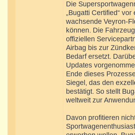
Die Supersportwagen
„Bugatti Certified“ vo
wachsende Veyron-Flo
können. Die Fahrzeug
offiziellen Servicepar
Airbag bis zur Zündke
Bedarf ersetzt. Darü
Updates vorgenommen 
Ende dieses Prozesses
Siegel, das den exzel
bestätigt. So stellt B
weltweit zur Anwend
Davon profitieren nic
Sportwagenenthusiaste