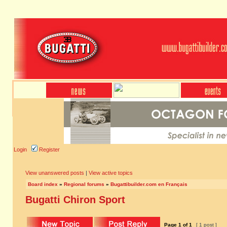
Login
Register
View unanswered posts
|
View active topics
Board index
»
Regional forums
»
Bugattibuilder.com en Français
Bugatti Chiron Sport
Page
1
of
1
[ 1 post ]