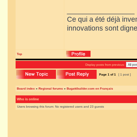
_________________
Ce qui a été déjà inve
innovations sont dignes
Top
Display posts from previous:
Page
1
of
1
[ 1 post ]
Board index
»
Regional forums
»
Bugattibuilder.com en Français
Who is online
Users browsing this forum: No registered users and 23 guests