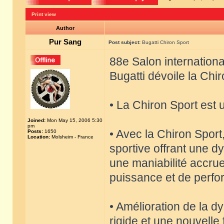
Print view
Author
Pur Sang
Post subject:
Bugatti Chiron Sport
88e Salon internation
Bugatti dévoile la Chi
• La Chiron Sport est 
Joined:
Mon May 15, 2006 5:30
pm
• Avec la Chiron Sport
Posts:
1650
Location:
Molsheim - France
sportive offrant une 
une maniabilité accrue
puissance et de perfo
• Amélioration de la 
rigide et une nouvelle