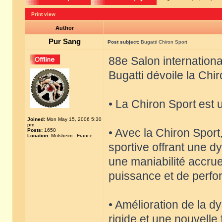
Print view
Author
Pur Sang
Post subject:
Bugatti Chiron Sport
88e Salon internation
Bugatti dévoile la Chi
• La Chiron Sport est 
Joined:
Mon May 15, 2006 5:30
pm
• Avec la Chiron Sport
Posts:
1650
Location:
Molsheim - France
sportive offrant une 
une maniabilité accrue
puissance et de perfo
• Amélioration de la 
rigide et une nouvelle