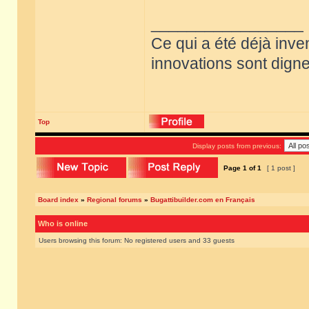
_________________
Ce qui a été déjà inve
innovations sont dignes
Top
Display posts from previous:
Page
1
of
1
[ 1 post ]
Board index
»
Regional forums
»
Bugattibuilder.com en Français
Who is online
Users browsing this forum: No registered users and 33 guests