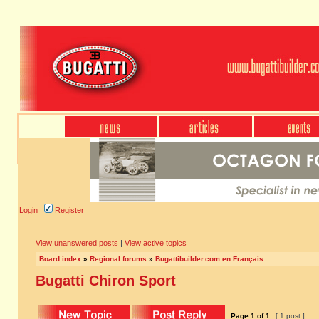
Login
Register
View unanswered posts
|
View active topics
Board index
»
Regional forums
»
Bugattibuilder.com en Français
Bugatti Chiron Sport
Page
1
of
1
[ 1 post ]